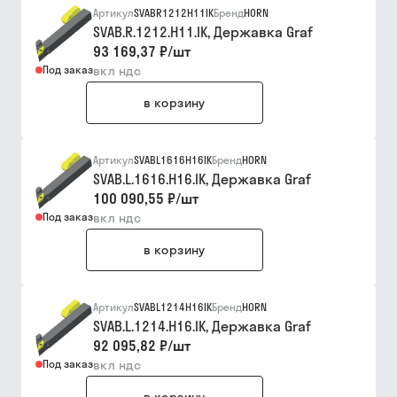
Артикул
SVABR1212H11IK
Бренд
HORN
SVAB.R.1212.H11.IK, Державка Graf
93 169,37 ₽
/
шт
Под заказ
вкл ндс
в корзину
Артикул
SVABL1616H16IK
Бренд
HORN
SVAB.L.1616.H16.IK, Державка Graf
100 090,55 ₽
/
шт
Под заказ
вкл ндс
в корзину
Артикул
SVABL1214H16IK
Бренд
HORN
SVAB.L.1214.H16.IK, Державка Graf
92 095,82 ₽
/
шт
Под заказ
вкл ндс