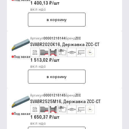
1 400,13 ₽
/
шт
вкл ндс
в корзину
Артикул
00001216144
Бренд
ZCC
SVABR2020K16, Державка ZCC-CT
Под заказ
1 513,02 ₽
/
шт
вкл ндс
в корзину
Артикул
00001216145
Бренд
ZCC
SVABR2525M16, Державка ZCC-CT
Под заказ
1 650,37 ₽
/
шт
вкл ндс