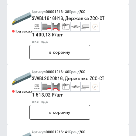
Артикул
00001216139
Бренд
ZCC
SVABL1616H16, Державка ZCC-CT
Под заказ
1 400,13 ₽
/
шт
вкл ндс
в корзину
Артикул
00001216140
Бренд
ZCC
SVABL2020K16, Державка ZCC-CT
Под заказ
1 513,02 ₽
/
шт
вкл ндс
в корзину
Артикул
00001216141
Бренд
ZCC