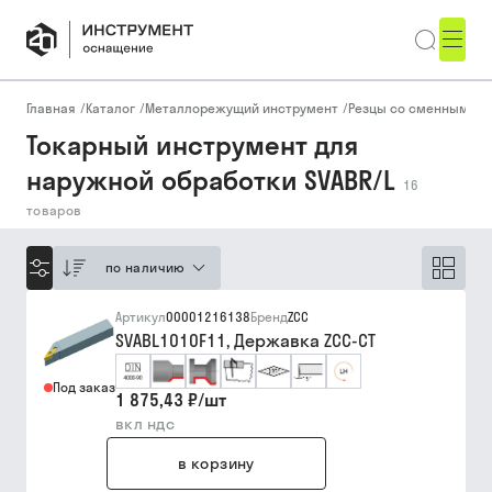
Главная
/
Каталог
/
Металлорежущий инструмент
/
Резцы со сменными п
Токарный инструмент для
наружной обработки SVABR/L
16
товаров
по наличию
Артикул
00001216138
Бренд
ZCC
SVABL1010F11, Державка ZCC-CT
Под заказ
1 875,43 ₽
/
шт
вкл ндс
в корзину