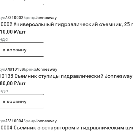
кул
AE310002
Бренд
Jonnesway
10002 Универсальный гидравлический съемник, 25
10,00 ₽
/
шт
 ндс
в корзину
кул
AN010136
Бренд
Jonnesway
10136 Съемник ступицы гидравлический Jonnesway
80,00 ₽
/
шт
 ндс
в корзину
кул
AE310004
Бренд
Jonnesway
10004 Cъемник с сепаратором и гидравлическим цил