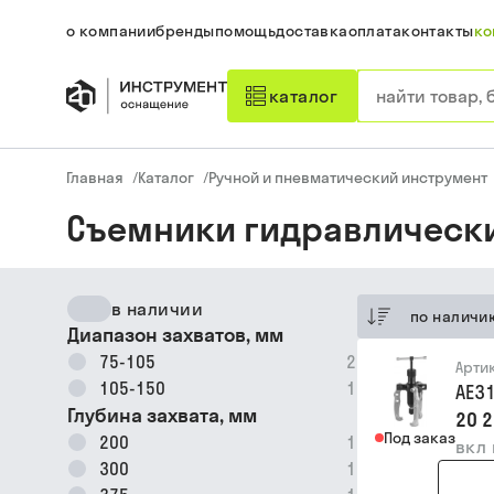
о компании
бренды
помощь
доставка
оплата
контакты
ко
каталог
Главная
/
Каталог
/
Ручной и пневматический инструмент
Съемники гидравлическ
в наличии
по наличи
Диапазон захватов, мм
75-105
2
Арти
105-150
1
AE3
Глубина захвата, мм
20 2
Под заказ
200
1
вкл
300
1