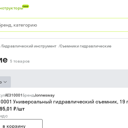
new
нструкторы
/
Гидравлический инструмент
/
Съемники гидравлические
ие
5
товаров
ю
кул
AE310001
Бренд
Jonnesway
10001 Универсальный гидравлический съемник, 19
95,01 ₽
/
шт
 ндс
в корзину