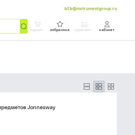
b2b@instrumentgroup.ru
корзина
избранное
сравнение
кабинет
 предметов Jonnesway