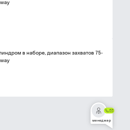
sway
индром в наборе, диапазон захватов 75-
sway
менеджер