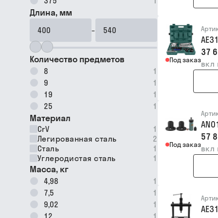
375
1
Длина, мм
Арти
–
AE3
37 6
Количество предметов
Под заказ
вкл
8
1
9
1
19
1
25
1
Арти
Материал
AN0
CrV
1
57 8
Легированная сталь
2
Под заказ
Сталь
1
вкл
Углеродистая сталь
1
Масса, кг
4,98
1
7,5
1
Арти
9,02
1
AE3
12
1