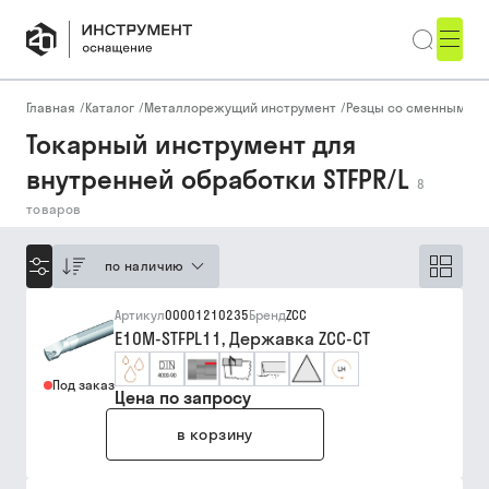
Главная
/
Каталог
/
Металлорежущий инструмент
/
Резцы со сменными п
Токарный инструмент для
внутренней обработки STFPR/L
8
товаров
по наличию
Артикул
00001210235
Бренд
ZCC
E10M-STFPL11, Державка ZCC-CT
Под заказ
Цена по запросу
в корзину