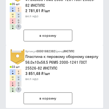
35 шт
82 ИНСТУЛС
2 781,61 ₽
/
шт
вкл ндс
?
в корзину
Артикул
00001882392
Бренд
ИНСТУЛС
Пластина к перовому сборному сверлу
56.0х10х58.5 Р6М5 2000-1241 ГОСТ
33 шт
25526-82 ИНСТУЛС
3 851,48 ₽
/
шт
вкл ндс
?
в корзину