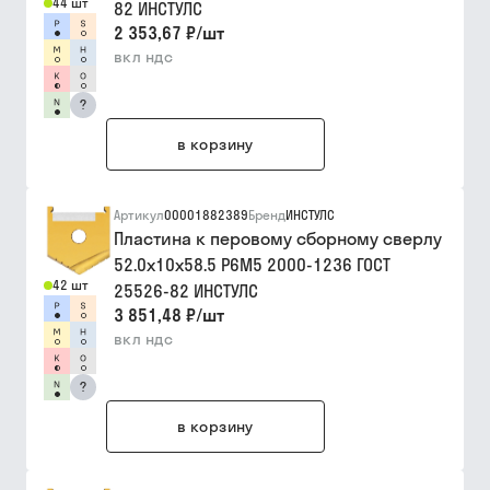
44 шт
82 ИНСТУЛС
2 353,67 ₽
/
шт
вкл ндс
?
в корзину
Артикул
00001882389
Бренд
ИНСТУЛС
Пластина к перовому сборному сверлу
52.0х10х58.5 Р6М5 2000-1236 ГОСТ
42 шт
25526-82 ИНСТУЛС
3 851,48 ₽
/
шт
вкл ндс
?
в корзину