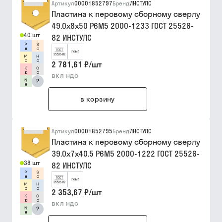
Артикул
00001852797
Бренд
ИНСТУЛС
Пластина к перовому сборному сверлу
49.0х8х50 Р6М5 2000-1233 ГОСТ 25526-
40 шт
82 ИНСТУЛС
2 781,61 ₽
/
шт
вкл ндс
?
в корзину
Артикул
00001852795
Бренд
ИНСТУЛС
Пластина к перовому сборному сверлу
39.0х7х40.5 Р6М5 2000-1222 ГОСТ 25526-
38 шт
82 ИНСТУЛС
2 353,67 ₽
/
шт
вкл ндс
?