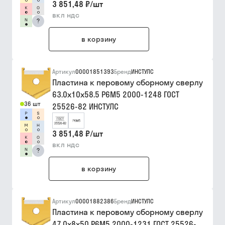
3 851,48 ₽
/
шт
вкл ндс
?
в корзину
Артикул
00001851393
Бренд
ИНСТУЛС
Пластина к перовому сборному сверлу
63.0х10х58.5 Р6М5 2000-1248 ГОСТ
36 шт
25526-82 ИНСТУЛС
3 851,48 ₽
/
шт
вкл ндс
?
в корзину
Артикул
00001882386
Бренд
ИНСТУЛС
Пластина к перовому сборному сверлу
47.0х8х50 Р6М5 2000-1231 ГОСТ 25526-