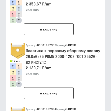
2 353,67 ₽
/
шт
вкл ндс
?
в корзину
Артикул
00001882369
Бренд
ИНСТУЛС
Пластина к перовому сборному сверлу
26.0х6х35 Р6М5 2000-1203 ГОСТ 25526-
67 шт
82 ИНСТУЛС
2 139,71 ₽
/
шт
вкл ндс
?
в корзину
Артикул
00001882384
Бренд
ИНСТУЛС