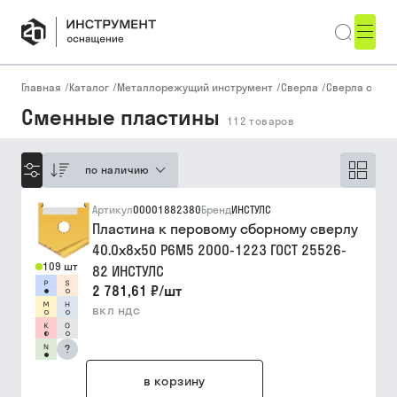
Главная
/
Каталог
/
Металлорежущий инструмент
/
Сверла
/
Сверла с ме
Сменные пластины
112
товаров
по наличию
Артикул
00001882380
Бренд
ИНСТУЛС
Пластина к перовому сборному сверлу
40.0х8х50 Р6М5 2000-1223 ГОСТ 25526-
109 шт
82 ИНСТУЛС
2 781,61 ₽
/
шт
вкл ндс
?
в корзину