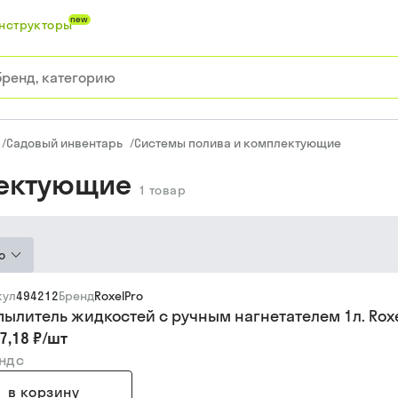
new
нструкторы
/
Садовый инвентарь
/
Системы полива и комплектующие
лектующие
1
товар
ю
кул
494212
Бренд
RoxelPro
пылитель жидкостей с ручным нагнетателем 1л. Roxe
7,18 ₽
/
шт
 ндс
в корзину