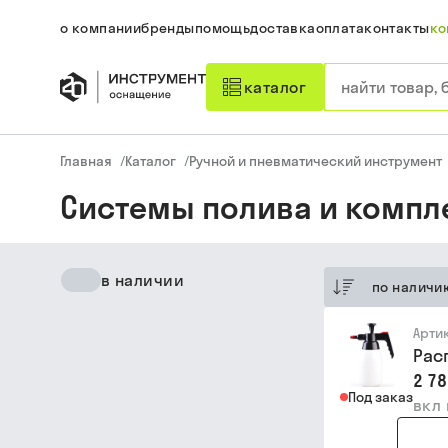
о компании
бренды
помощь
доставка
оплата
контакты
ко
каталог
Главная
/
Каталог
/
Ручной и пневматический инструмент
Системы полива и комп
в наличии
по наличи
Арти
Рас
2 78
Под заказ
вкл