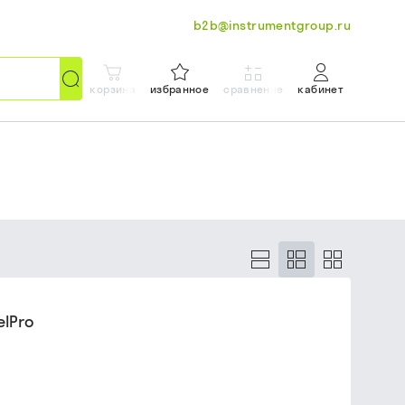
b2b@instrumentgroup.ru
корзина
избранное
сравнение
кабинет
lPro