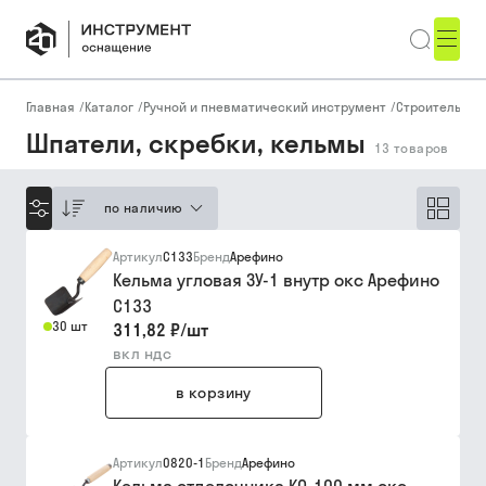
Главная
/
Каталог
/
Ручной и пневматический инструмент
/
Строительный
Шпатели, скребки, кельмы
13
товаров
по наличию
Артикул
С133
Бренд
Арефино
Кельма угловая ЗУ-1 внутр окс Арефино
С133
30 шт
311,82 ₽
/
шт
вкл ндс
в корзину
Артикул
0820-1
Бренд
Арефино