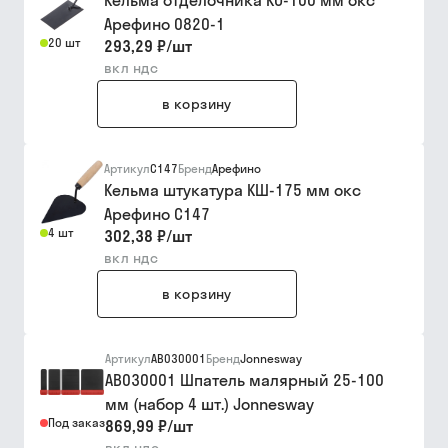
Кельма отделочника КО-100 мм окс
Арефино 0820-1
20 шт
293,29 ₽
/
шт
вкл ндс
в корзину
Артикул
С147
Бренд
Арефино
Кельма штукатура КШ-175 мм окс
Арефино С147
4 шт
302,38 ₽
/
шт
вкл ндс
в корзину
Артикул
AB030001
Бренд
Jonnesway
AB030001 Шпатель малярный 25-100
мм (набор 4 шт.) Jonnesway
Под заказ
869,99 ₽
/
шт