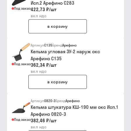
Исп.2 Арефино С283
Под заказ
422,73 ₽
/
шт
вкл ндс
в корзину
Артикул
С135
Бренд
Арефино
Кельма угловая ЗУ-2 наруж окс
Арефино С135
Под заказ
362,34 ₽
/
шт
вкл ндс
в корзину
Артикул
0820-3
Бренд
Арефино
Кельма штукатура КШ-190 мм окс Исп.1
Арефино 0820-3
Под заказ
382,46 ₽
/
шт
вкл ндс