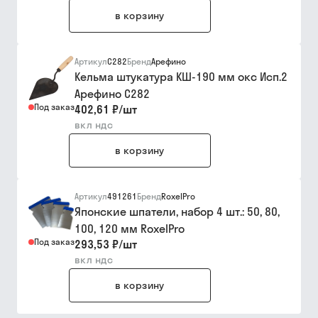
в корзину
Артикул
С282
Бренд
Арефино
Кельма штукатура КШ-190 мм окс Исп.2
Арефино С282
Под заказ
402,61 ₽
/
шт
вкл ндс
в корзину
Артикул
491261
Бренд
RoxelPro
Японские шпатели, набор 4 шт.: 50, 80,
100, 120 мм RoxelPro
Под заказ
293,53 ₽
/
шт
вкл ндс
в корзину