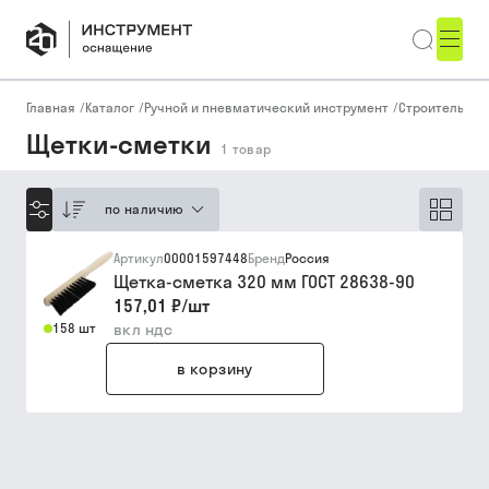
Главная
/
Каталог
/
Ручной и пневматический инструмент
/
Строительный
Щетки-сметки
1
товар
по наличию
Артикул
00001597448
Бренд
Россия
Щетка-сметка 320 мм ГОСТ 28638-90
157,01 ₽
/
шт
158 шт
вкл ндс
в корзину