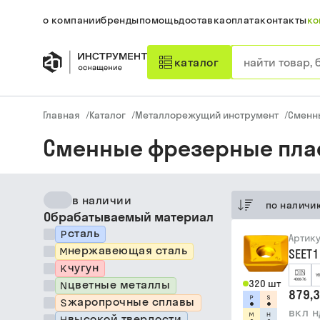
о компании
бренды
помощь
доставка
оплата
контакты
ко
каталог
Главная
/
Каталог
/
Металлорежущий инструмент
/
Сменн
Сменные фрезерные плас
в наличии
по наличи
Обрабатываемый материал
сталь
Артик
нержавеющая сталь
SEET
чугун
цветные металлы
320 шт
879,3
жаропрочные сплавы
вкл 
высокой твердости