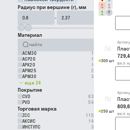
Радиус при вершине (r), мм
?
–
Материал
Артик
Плас
ACM30
1
729,4
ACP20
1
300 шт
вкл 
APK20
1
APM25
2
APM30
3
еще 24
Покрытие
Артик
CVD
63
Плас
PVD
54
809,6
Торговая марка
250 шт
вкл 
ZCC
115
АКСИС
14
ИНСТУЛС
3