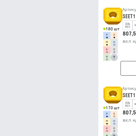
Артик
SEET
180 шт
807,5
вкл 
?
Артик
SEET1
170 шт
807,5
вкл 