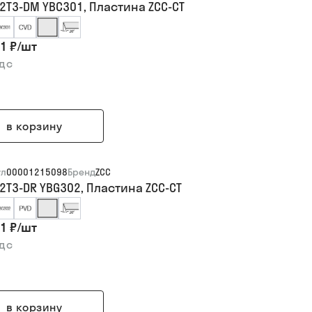
12T3-DM YBC301, Пластина ZCC-CT
1 ₽
/
шт
ндс
в корзину
ул
00001215098
Бренд
ZCC
2T3-DR YBG302, Пластина ZCC-CT
1 ₽
/
шт
ндс
в корзину