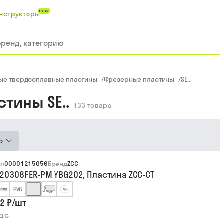
new
нструкторы
ые твердосплавные пластины
/
Фрезерные пластины
/
SE..
тины SE..
133
товара
ю
ул
00001215056
Бренд
ZCC
120308PER-PM YBG202, Пластина ZCC-CT
2 ₽
/
шт
ндс