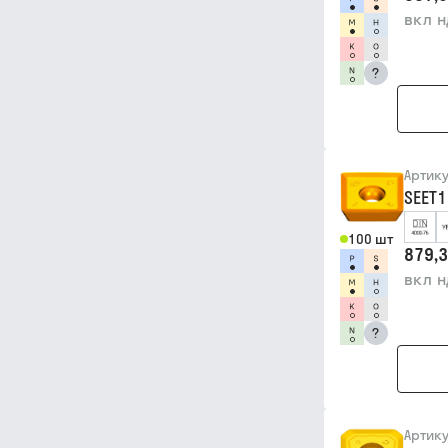
вкл 
?
Артик
SEET1
100 шт
879,3
вкл 
?
Артик