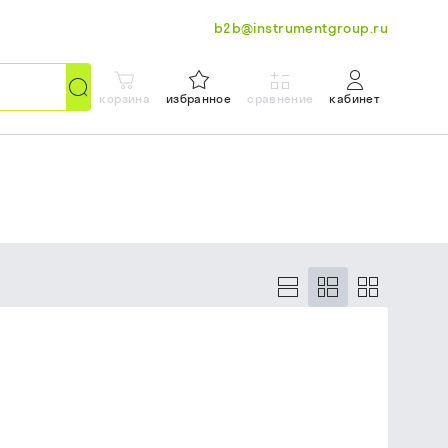
b2b@instrumentgroup.ru
корзина
избранное
сравнение
кабинет