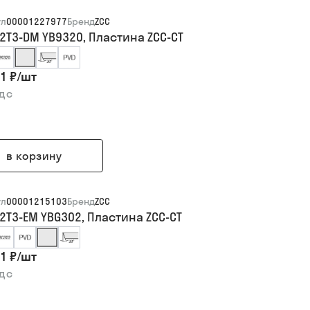
ул
00001227977
Бренд
ZCC
12T3-DM YB9320, Пластина ZCC-CT
1 ₽
/
шт
ндс
в корзину
ул
00001215103
Бренд
ZCC
2T3-EM YBG302, Пластина ZCC-CT
1 ₽
/
шт
ндс