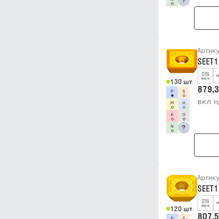
?
Артик
SEET1
130 шт
879,3
вкл 
?
Артик
SEET1
120 шт
807,5