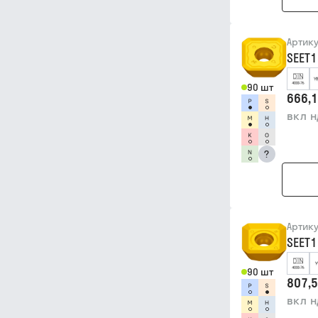
Артик
SEET
90 шт
666,1
вкл 
?
Артик
SEET1
90 шт
807,5
вкл 