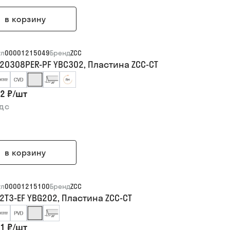
в корзину
ул
00001215049
Бренд
ZCC
20308PER-PF YBC302, Пластина ZCC-CT
2 ₽
/
шт
ндс
в корзину
ул
00001215100
Бренд
ZCC
2T3-EF YBG202, Пластина ZCC-CT
1 ₽
/
шт