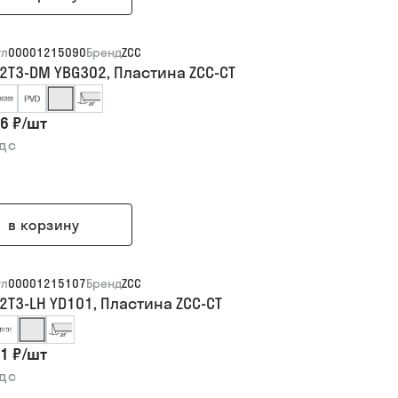
ул
00001215090
Бренд
ZCC
12T3-DM YBG302, Пластина ZCC-CT
6 ₽
/
шт
ндс
в корзину
ул
00001215107
Бренд
ZCC
2T3-LH YD101, Пластина ZCC-CT
1 ₽
/
шт
ндс