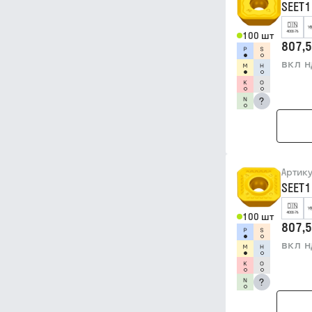
SEET
100 шт
807,5
вкл 
?
Артик
SEET1
100 шт
807,5
вкл 
?