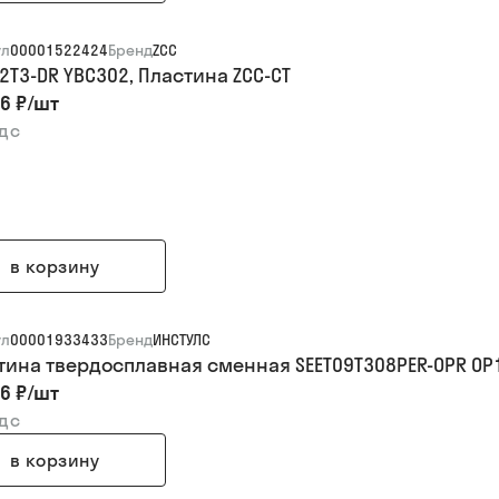
ул
00001522424
Бренд
ZCC
2T3-DR YBC302, Пластина ZCC-CT
6 ₽
/
шт
ндс
в корзину
ул
00001933433
Бренд
ИНСТУЛС
тина твердосплавная сменная SEET09T308PER-OPR OP
6 ₽
/
шт
ндс
в корзину