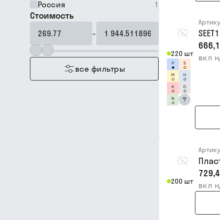
Россия
1
Стоимость
Артик
SEET1
–
666,1
220 шт
вкл 
все фильтры
?
Артик
Плас
729,4
200 шт
вкл 