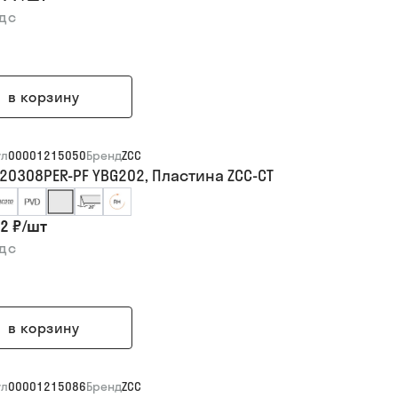
ндс
в корзину
ул
00001215050
Бренд
ZCC
20308PER-PF YBG202, Пластина ZCC-CT
2 ₽
/
шт
ндс
в корзину
ул
00001215086
Бренд
ZCC