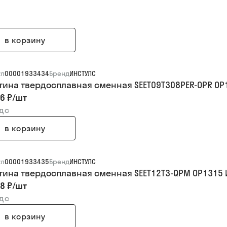
в корзину
ул
00001933434
Бренд
ИНСТУЛС
тина твердосплавная сменная SEET09T308PER-OPR OP
6 ₽
/
шт
ндс
в корзину
ул
00001933435
Бренд
ИНСТУЛС
тина твердосплавная сменная SEET12T3-QPM OP1315 
8 ₽
/
шт
ндс
в корзину