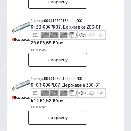
в корзину
Артикул
00001520013
Бренд
ZCC
C12Q-SDQPR07, Державка ZCC-CT
Под заказ
29 606,69 ₽
/
шт
вкл ндс
в корзину
Артикул
00001520016
Бренд
ZCC
C16R-SDQPL07, Державка ZCC-CT
Под заказ
51 261,52 ₽
/
шт
вкл ндс
в корзину