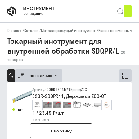
Главная
/
Каталог
/
Металлорежущий инструмент
/
Резцы со сменными п
Токарный инструмент для
внутренней обработки SDQPR/L
20
товаров
по наличию
Артикул
00001214579
Бренд
ZCC
S20R-SDQPR11, Державка ZCC-CT
1 шт
1 423,49 ₽
/
шт
вкл ндс
в корзину