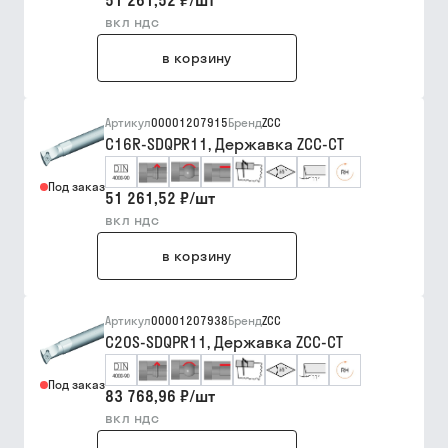
51 261,52 ₽
/
шт
вкл ндс
в корзину
Артикул
00001207915
Бренд
ZCC
C16R-SDQPR11, Державка ZCC-CT
Под заказ
51 261,52 ₽
/
шт
вкл ндс
в корзину
Артикул
00001207938
Бренд
ZCC
C20S-SDQPR11, Державка ZCC-CT
Под заказ
83 768,96 ₽
/
шт
вкл ндс