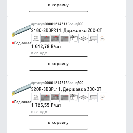
в корзину
Артикул
00001214511
Бренд
ZCC
S16Q-SDQPR11, Державка ZCC-CT
Под заказ
1 612,78 ₽
/
шт
вкл ндс
в корзину
Артикул
00001214578
Бренд
ZCC
S20R-SDQPL11, Державка ZCC-CT
Под заказ
1 725,55 ₽
/
шт
вкл ндс
в корзину