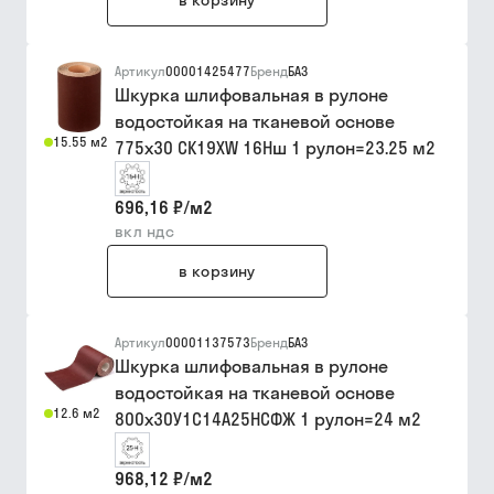
в корзину
Артикул
00001425477
Бренд
БАЗ
Шкурка шлифовальная в рулоне
водостойкая на тканевой основе
15.55 м2
775х30 CK19XW 16Нш 1 рулон=23.25 м2
696,16 ₽
/
м2
вкл ндс
в корзину
Артикул
00001137573
Бренд
БАЗ
Шкурка шлифовальная в рулоне
водостойкая на тканевой основе
12.6 м2
800х30У1С14А25НСФЖ 1 рулон=24 м2
968,12 ₽
/
м2