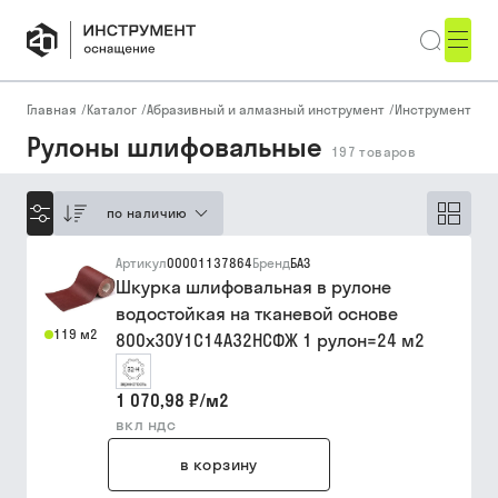
Главная
/
Каталог
/
Абразивный и алмазный инструмент
/
Инструмент на 
Рулоны шлифовальные
197
товаров
по наличию
Артикул
00001137864
Бренд
БАЗ
Шкурка шлифовальная в рулоне
водостойкая на тканевой основе
119 м2
800х30У1С14А32НСФЖ 1 рулон=24 м2
1 070,98 ₽
/
м2
вкл ндс
в корзину