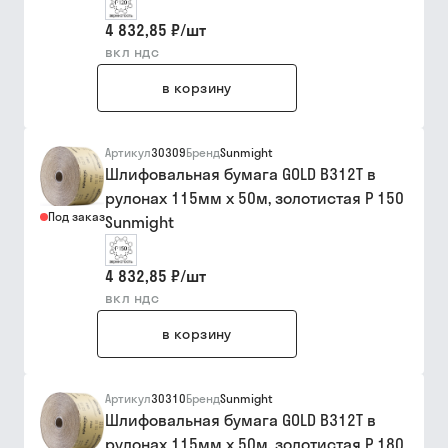
4 832,85 ₽
/
шт
вкл ндс
в корзину
Артикул
30309
Бренд
Sunmight
Шлифовальная бумага GOLD B312T в
рулонах 115мм х 50м, золотистая P 150
Под заказ
Sunmight
4 832,85 ₽
/
шт
вкл ндс
в корзину
Артикул
30310
Бренд
Sunmight
Шлифовальная бумага GOLD B312T в
рулонах 115мм х 50м, золотистая P 180