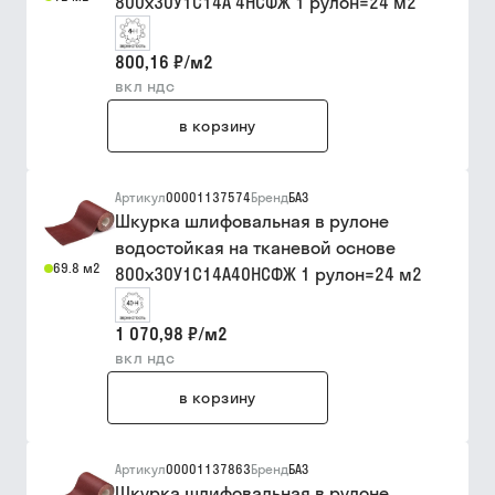
800х30У1С14А 4НСФЖ 1 рулон=24 м2
800,16 ₽
/
м2
вкл ндс
в корзину
Артикул
00001137574
Бренд
БАЗ
Шкурка шлифовальная в рулоне
водостойкая на тканевой основе
69.8 м2
800х30У1С14А40НСФЖ 1 рулон=24 м2
1 070,98 ₽
/
м2
вкл ндс
в корзину
Артикул
00001137863
Бренд
БАЗ
Шкурка шлифовальная в рулоне