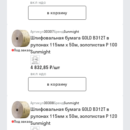
вкл ндс
в корзину
Артикул
30307
Бренд
Sunmight
Шлифовальная бумага GOLD B312T в
рулонах 115мм х 50м, золотистая P 100
Под заказ
Sunmight
4 832,85 ₽
/
шт
вкл ндс
в корзину
Артикул
30308
Бренд
Sunmight
Шлифовальная бумага GOLD B312T в
рулонах 115мм х 50м, золотистая P 120
Под заказ
Sunmight