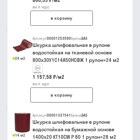
860,55 ₽
/
м2
вкл ндс
в корзину
Артикул
00001253590
Бренд
БАЗ
Шкурка шлифовальная в рулоне
водостойкая на тканевой основе
24 м2
800х30У1С14А50НСФЖ 1 рулон=24 м2
1 157,58 ₽
/
м2
вкл ндс
в корзину
Артикул
00001337541
Бренд
БАЗ
Шкурка шлифовальная в рулоне
водостойкая на бумажной основе
14 м2
1400х20 KT10CW P 80 1 рулон=28 м2