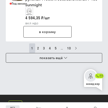
Под заказ
Sunmight
4 594,35 ₽
/
шт
вкл ндс
в корзину
1
2
3
4
5
...
10
показать ещё
менеджер