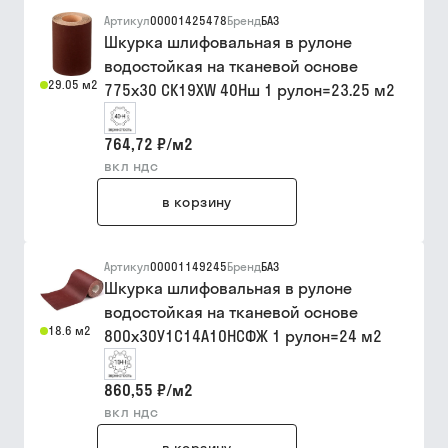
Артикул
00001425478
Бренд
БАЗ
Шкурка шлифовальная в рулоне
водостойкая на тканевой основе
29.05 м2
775х30 CK19XW 40Нш 1 рулон=23.25 м2
764,72 ₽
/
м2
вкл ндс
в корзину
Артикул
00001149245
Бренд
БАЗ
Шкурка шлифовальная в рулоне
водостойкая на тканевой основе
18.6 м2
800х30У1С14А10НСФЖ 1 рулон=24 м2
860,55 ₽
/
м2
вкл ндс