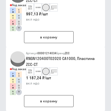
ZCC-CT
Под заказ
997,13 ₽
/
шт
вкл ндс
?
в корзину
Артикул
00001214034
Бренд
ZCC
RNGN120400T02020 CA1000, Пластина
ZCC-CT
Под заказ
1 187,24 ₽
/
шт
вкл ндс
?
в корзину