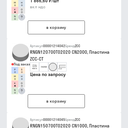
1 866,60 ₽
/
шт
вкл ндс
?
в корзину
Артикул
00001214042
Бренд
ZCC
RNGN120700T02020 CN2000, Пластина
ZCC-CT
Под заказ
Цена по запросу
?
в корзину
Артикул
00001214045
Бренд
ZCC
RNGN150700T02020 CN1000, Пластина