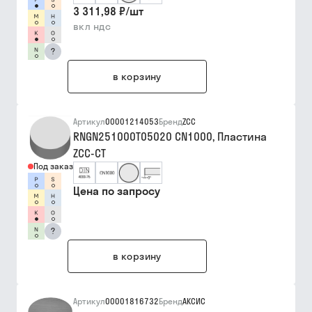
3 311,98 ₽
/
шт
вкл ндс
?
в корзину
Артикул
00001214053
Бренд
ZCC
RNGN251000T05020 CN1000, Пластина
ZCC-CT
Под заказ
Цена по запросу
?
в корзину
Артикул
00001816732
Бренд
АКСИС