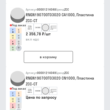
Артикул
00001214048
Бренд
ZCC
RNGN190700T03020 CA1000, Пластина
ZCC-CT
Под заказ
2 356,78 ₽
/
шт
вкл ндс
?
в корзину
Артикул
00001214049
Бренд
ZCC
RNGN190700T03020 CN1000, Пластина
ZCC-CT
Под заказ
Цена по запросу