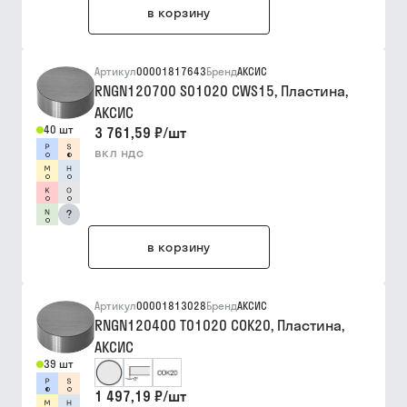
в корзину
Артикул
00001817643
Бренд
АКСИС
RNGN120700 S01020 CWS15, Пластина,
АКСИС
40 шт
3 761,59 ₽
/
шт
вкл ндс
?
в корзину
Артикул
00001813028
Бренд
АКСИС
RNGN120400 T01020 COK20, Пластина,
АКСИС
39 шт
1 497,19 ₽
/
шт