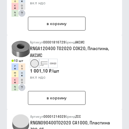
вкл ндс
?
в корзину
Артикул
00001816729
Бренд
АКСИС
RNGA120400 T02020 COK20, Пластина,
АКСИС
10 шт
1 001,10 ₽
/
шт
вкл ндс
?
в корзину
Артикул
00001214029
Бренд
ZCC
RNGN090400T02020 CA1000, Пластина