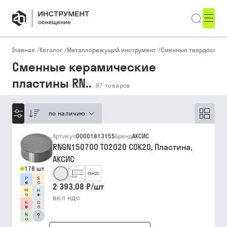
Главная
/
Каталог
/
Металлорежущий инструмент
/
Сменные твердоспла
Сменные керамические
пластины RN..
87
товаров
по наличию
Артикул
00001813155
Бренд
АКСИС
RNGN150700 T02020 COK20, Пластина,
АКСИС
178 шт
2 393,08 ₽
/
шт
вкл ндс
?