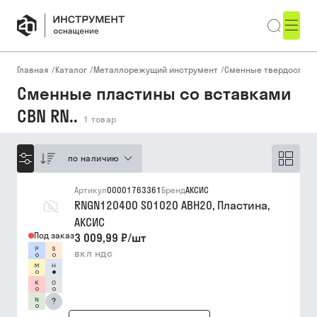
Главная
/
Каталог
/
Металлорежущий инструмент
/
Сменные твердоспла
Сменные пластины со вставками
CBN RN..
1
товар
по наличию
Артикул
00001763361
Бренд
АКСИС
RNGN120400 S01020 ABH20, Пластина,
АКСИС
Под заказ
3 009,99 ₽
/
шт
вкл ндс
?