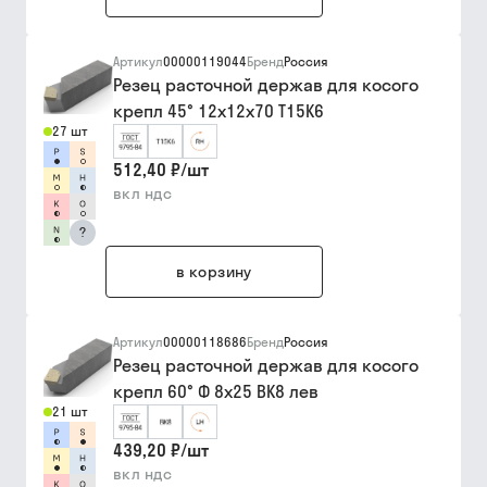
Артикул
00000119044
Бренд
Россия
Резец расточной держав для косого
крепл 45° 12х12х70 Т15К6
27 шт
512,40 ₽
/
шт
вкл ндс
?
в корзину
Артикул
00000118686
Бренд
Россия
Резец расточной держав для косого
крепл 60° Ф 8х25 ВК8 лев
21 шт
439,20 ₽
/
шт
вкл ндс