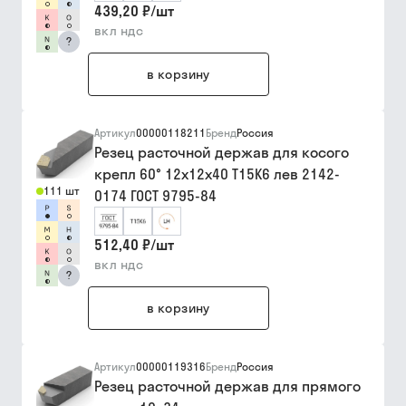
439,20 ₽
/
шт
вкл ндс
?
в корзину
Артикул
00000118211
Бренд
Россия
Резец расточной держав для косого
крепл 60° 12х12х40 Т15К6 лев 2142-
111 шт
0174 ГОСТ 9795-84
512,40 ₽
/
шт
вкл ндс
?
в корзину
Артикул
00000119316
Бренд
Россия
Резец расточной держав для прямого