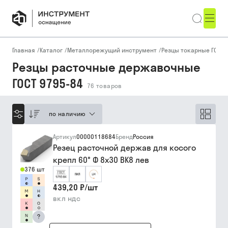
Главная
/
Каталог
/
Металлорежущий инструмент
/
Резцы токарные ГОСТ, 
Резцы расточные державочные
ГОСТ 9795-84
76
товаров
по наличию
Артикул
00000118684
Бренд
Россия
Резец расточной держав для косого
крепл 60° Ф 8х30 ВК8 лев
376 шт
439,20 ₽
/
шт
вкл ндс
?