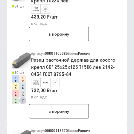
крепл 10х34 лев
54 шт
439,20 ₽
/
шт
вкл ндс
в корзину
Артикул
00001105685
Бренд
Россия
Резец расточной держав для косого
крепл 60° 25х25х125 Т15К6 лев 2142-
50 шт
0454 ГОСТ 9795-84
732,00 ₽
/
шт
вкл ндс
?
в корзину
Артикул
00000118670
Бренд
Россия