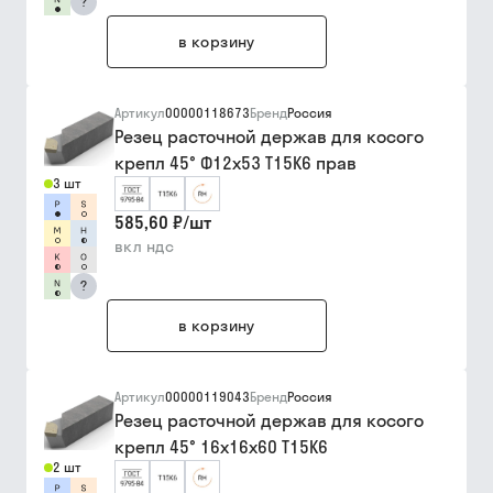
?
в корзину
Артикул
00000118673
Бренд
Россия
Резец расточной держав для косого
крепл 45° Ф12х53 Т15К6 прав
3 шт
585,60 ₽
/
шт
вкл ндс
?
в корзину
Артикул
00000119043
Бренд
Россия
Резец расточной держав для косого
крепл 45° 16х16х60 Т15К6
2 шт