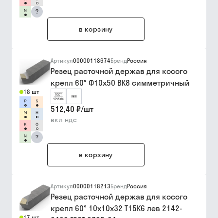
?
в корзину
Артикул
00000118674
Бренд
Россия
Резец расточной держав для косого
крепл 60° Ф10х50 ВК8 симметричный
18 шт
512,40 ₽
/
шт
вкл ндс
?
в корзину
Артикул
00000118213
Бренд
Россия
Резец расточной держав для косого
крепл 60° 10х10х32 Т15К6 лев 2142-
17 шт