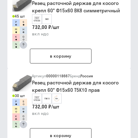
Резец расточной держав для косого
крепл 60° Ф15х60 ВК8 симметричный
45 шт
732,00 ₽
/
шт
вкл ндс
?
в корзину
Артикул
00000118667
Бренд
Россия
Резец расточной держав для косого
крепл 60° Ф15х60 Т5К10 прав
30 шт
732,00 ₽
/
шт
вкл ндс
?
в корзину