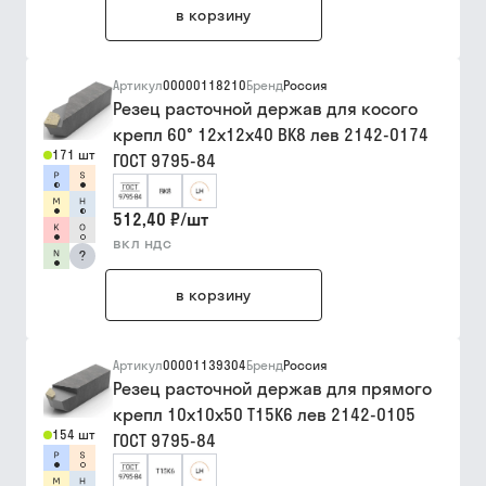
в корзину
Артикул
00000118210
Бренд
Россия
Резец расточной держав для косого
крепл 60° 12х12х40 ВК8 лев 2142-0174
171 шт
ГОСТ 9795-84
512,40 ₽
/
шт
вкл ндс
?
в корзину
Артикул
00001139304
Бренд
Россия
Резец расточной держав для прямого
крепл 10х10х50 Т15К6 лев 2142-0105
154 шт
ГОСТ 9795-84