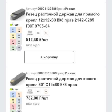
Артикул
00001132286
Бренд
Россия
Резец расточной держав для прямого
крепл 12х12х63 ВК8 прав 2142-0285
4 шт
ГОСТ 9795-84
512,40 ₽
/
шт
вкл ндс
?
в корзину
Артикул
00000118669
Бренд
Россия
Резец расточной держав для косого
крепл 60° Ф15х60 ВК8 прав
4 шт
732,00 ₽
/
шт
вкл ндс