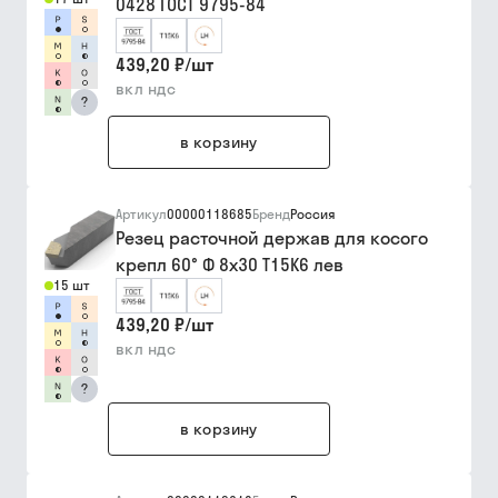
0428 ГОСТ 9795-84
439,20 ₽
/
шт
вкл ндс
?
в корзину
Артикул
00000118685
Бренд
Россия
Резец расточной держав для косого
крепл 60° Ф 8х30 Т15К6 лев
15 шт
439,20 ₽
/
шт
вкл ндс
?
в корзину