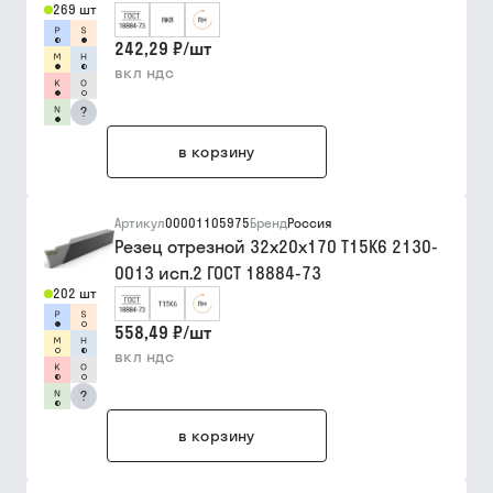
269 шт
242,29 ₽
/
шт
вкл ндс
?
в корзину
Артикул
00001105975
Бренд
Россия
Резец отрезной 32х20х170 Т15К6 2130-
0013 исп.2 ГОСТ 18884-73
202 шт
558,49 ₽
/
шт
вкл ндс
?
в корзину