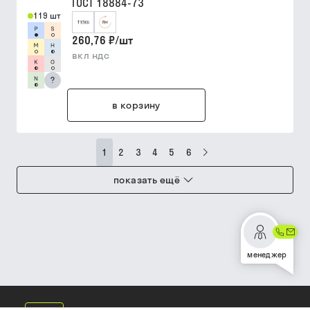
ГОСТ 18884-73
119 шт
260,76 ₽
/
шт
вкл ндс
?
в корзину
1
2
3
4
5
6
показать ещё
менеджер