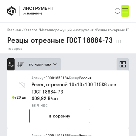
Главная
/
Каталог
/
Металлорежущий инструмент
/
Резцы токарные ГОСТ, 
Резцы отрезные ГОСТ 18884-73
111
товаров
по наличию
Артикул
00001852184
Бренд
Россия
Резец отрезной 10х10х100 Т15К6 лев
ГОСТ 18884-73
720 шт
409,92 ₽
/
шт
вкл ндс
в корзину
Артикул
00001105965
Бренд
Россия