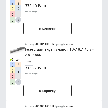
778,19 ₽
/
шт
вкл ндс
?
в корзину
Артикул
00001105914
Бренд
Россия
Резец для внут канавок 16х16х170 a=
3.5 Т15К6
51 шт
718,37 ₽
/
шт
вкл ндс
?
в корзину
Артикул
00001105916
Бренд
Россия