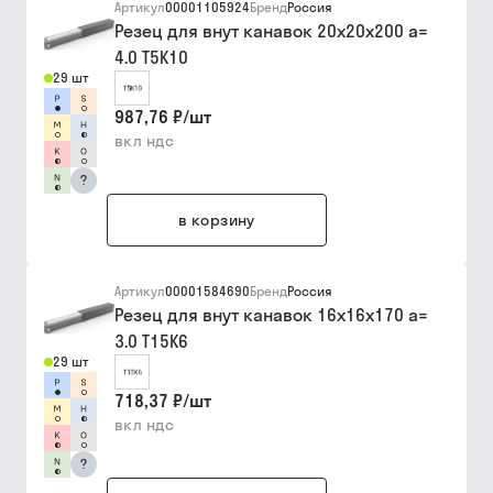
Артикул
00001105924
Бренд
Россия
Резец для внут канавок 20х20х200 a=
4.0 Т5К10
29 шт
987,76 ₽
/
шт
вкл ндс
?
в корзину
Артикул
00001584690
Бренд
Россия
Резец для внут канавок 16х16х170 a=
3.0 Т15К6
29 шт
718,37 ₽
/
шт
вкл ндс
?