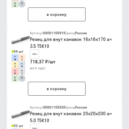
?
в корзину
Артикул
00001105915
Бренд
Россия
Резец для внут канавок 16х16х170 a=
3.5 Т5К10
54 шт
718,37 ₽
/
шт
вкл ндс
?
в корзину
Артикул
00001105930
Бренд
Россия
Резец для внут канавок 20х20х200 a=
5.0 Т5К10
52 шт