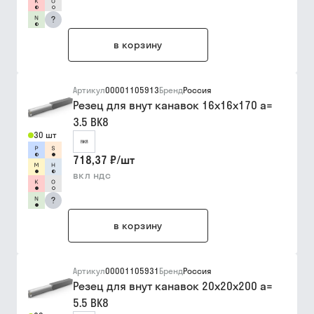
?
в корзину
Артикул
00001105913
Бренд
Россия
Резец для внут канавок 16х16х170 a=
3.5 ВК8
30 шт
718,37 ₽
/
шт
вкл ндс
?
в корзину
Артикул
00001105931
Бренд
Россия
Резец для внут канавок 20х20х200 a=
5.5 ВК8