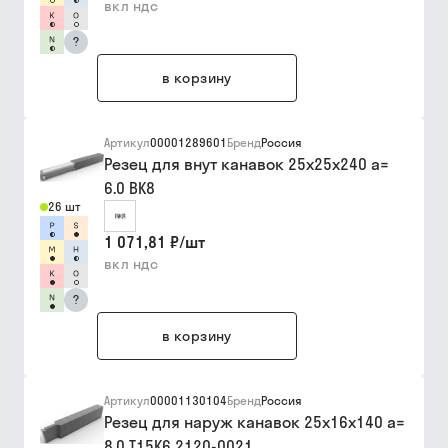
вкл ндс
?
в корзину
Артикул
00001289601
Бренд
Россия
Резец для внут канавок 25х25х240 a=
6.0 ВК8
26 шт
1 071,81 ₽
/
шт
вкл ндс
?
в корзину
Артикул
00001130104
Бренд
Россия
Резец для наруж канавок 25х16х140 a=
8.0 Т15К6 2120-0021