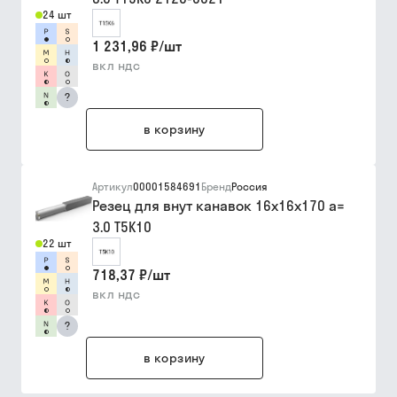
24 шт
1 231,96 ₽
/
шт
вкл ндс
?
в корзину
Артикул
00001584691
Бренд
Россия
Резец для внут канавок 16х16х170 a=
3.0 Т5К10
22 шт
718,37 ₽
/
шт
вкл ндс
?
в корзину