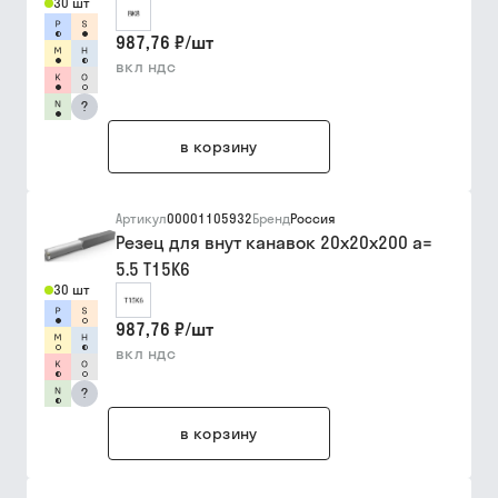
30 шт
987,76 ₽
/
шт
вкл ндс
?
в корзину
Артикул
00001105932
Бренд
Россия
Резец для внут канавок 20х20х200 a=
5.5 Т15К6
30 шт
987,76 ₽
/
шт
вкл ндс
?
в корзину