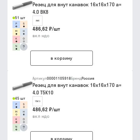
Резец для внут канавок 16х16х170 a=
4.0 ВК8
51 шт
486,62 ₽
/
шт
вкл ндс
?
в корзину
Артикул
00001105918
Бренд
Россия
Резец для внут канавок 16х16х170 a=
4.0 Т5К10
45 шт
486,62 ₽
/
шт
вкл ндс
?
в корзину