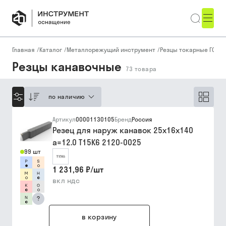
Главная
/
Каталог
/
Металлорежущий инструмент
/
Резцы токарные ГОСТ, 
Резцы канавочные
73
товара
по наличию
Артикул
00001130105
Бренд
Россия
Резец для наруж канавок 25х16х140
a=12.0 Т15К6 2120-0025
99 шт
1 231,96 ₽
/
шт
вкл ндс
?
в корзину