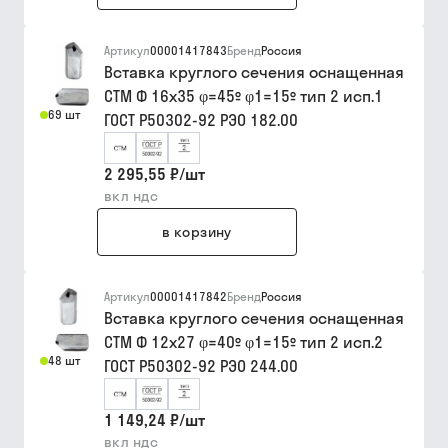
Артикул
00001417843
Бренд
Россия
Вставка круглого сечения оснащенная
СТМ Ф 16х35 φ=45º φ1=15º тип 2 исп.1
69 шт
ГОСТ Р50302-92 РЭО 182.00
2 295,55 ₽
/
шт
вкл ндс
в корзину
Артикул
00001417842
Бренд
Россия
Вставка круглого сечения оснащенная
СТМ Ф 12х27 φ=40º φ1=15º тип 2 исп.2
48 шт
ГОСТ Р50302-92 РЭО 244.00
1 149,24 ₽
/
шт
вкл ндс