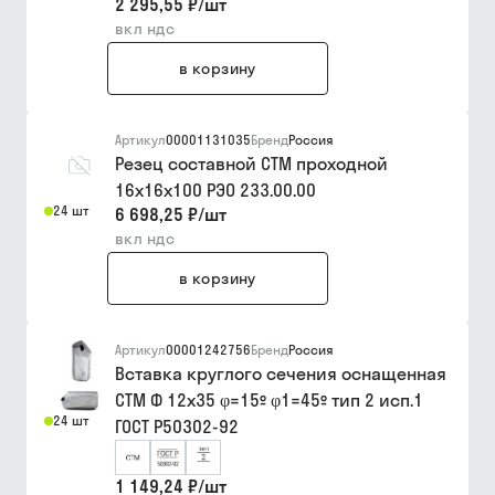
2 295,55 ₽
/
шт
вкл ндс
в корзину
Артикул
00001131035
Бренд
Россия
Резец составной СТМ проходной
16х16х100 РЭО 233.00.00
24 шт
6 698,25 ₽
/
шт
вкл ндс
в корзину
Артикул
00001242756
Бренд
Россия
Вставка круглого сечения оснащенная
СТМ Ф 12х35 φ=15º φ1=45º тип 2 исп.1
24 шт
ГОСТ Р50302-92
1 149,24 ₽
/
шт