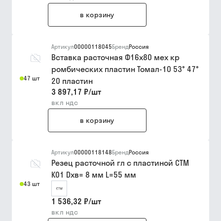
в корзину
Артикул
00000118045
Бренд
Россия
Вставка расточная Ф16х80 мех кр
ромбических пластин Томал-10 53° 47°
47 шт
20 пластин
3 897,17 ₽
/
шт
вкл ндс
в корзину
Артикул
00000118148
Бренд
Россия
Резец расточной гл с пластиной СТМ
К01 Dхв= 8 мм L=55 мм
43 шт
1 536,32 ₽
/
шт
вкл ндс