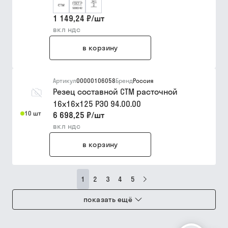
1 149,24 ₽
/
шт
вкл ндс
в корзину
Артикул
00000106058
Бренд
Россия
Резец составной СТМ расточной
16х16х125 РЭО 94.00.00
10 шт
6 698,25 ₽
/
шт
вкл ндс
в корзину
1
2
3
4
5
показать ещё