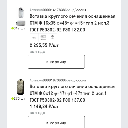
Артикул
00001417838
Бренд
Россия
Вставка круглого сечения оснащенная
СТМ Ф 16х35 φ=45º φ1=15º тип 2 исп.3
347 шт
ГОСТ Р50302-92 РЭО 132.00
2 295,55 ₽
/
шт
вкл ндс
в корзину
Артикул
00001873630
Бренд
Россия
Вставка круглого сечения оснащенная
СТМ Ф 8х12 φ=47º φ1=47º тип 2 исп.1
270 шт
ГОСТ Р50302-92 РЭО 137.00
1 149,24 ₽
/
шт
вкл ндс
в корзину