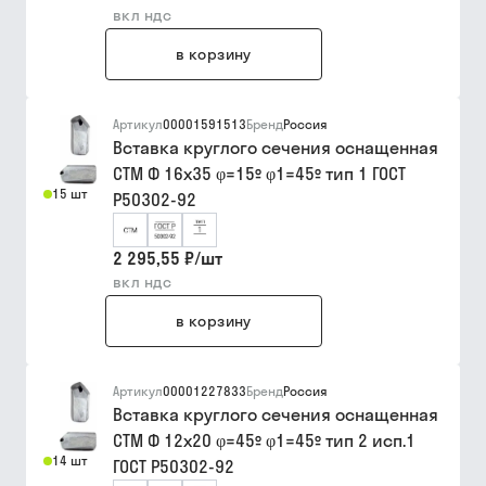
вкл ндс
в корзину
Артикул
00001591513
Бренд
Россия
Вставка круглого сечения оснащенная
СТМ Ф 16х35 φ=15º φ1=45º тип 1 ГОСТ
15 шт
Р50302-92
2 295,55 ₽
/
шт
вкл ндс
в корзину
Артикул
00001227833
Бренд
Россия
Вставка круглого сечения оснащенная
СТМ Ф 12х20 φ=45º φ1=45º тип 2 исп.1
14 шт
ГОСТ Р50302-92