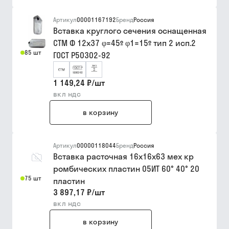
Артикул
00001167192
Бренд
Россия
Вставка круглого сечения оснащенная
СТМ Ф 12х37 φ=45º φ1=15º тип 2 исп.2
85 шт
ГОСТ Р50302-92
1 149,24 ₽
/
шт
вкл ндс
в корзину
Артикул
00000118044
Бренд
Россия
Вставка расточная 16х16х63 мех кр
ромбических пластин 05ИТ 60° 40° 20
75 шт
пластин
3 897,17 ₽
/
шт
вкл ндс
в корзину