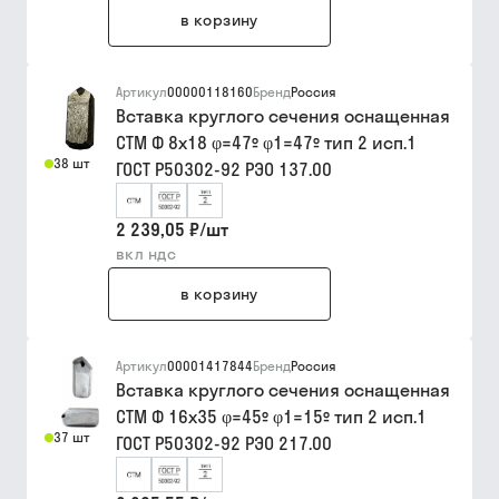
в корзину
Артикул
00000118160
Бренд
Россия
Вставка круглого сечения оснащенная
СТМ Ф 8х18 φ=47º φ1=47º тип 2 исп.1
38 шт
ГОСТ Р50302-92 РЭО 137.00
2 239,05 ₽
/
шт
вкл ндс
в корзину
Артикул
00001417844
Бренд
Россия
Вставка круглого сечения оснащенная
СТМ Ф 16х35 φ=45º φ1=15º тип 2 исп.1
37 шт
ГОСТ Р50302-92 РЭО 217.00