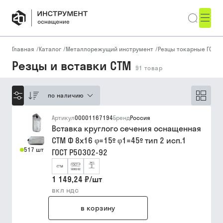
Главная
/
Каталог
/
Металлорежущий инструмент
/
Резцы токарные ГОСТ, 
Резцы и вставки СТМ
91
товар
по наличию
Артикул
00001167194
Бренд
Россия
Вставка круглого сечения оснащенная
СТМ Ф 8х16 φ=15º φ1=45º тип 2 исп.1
517 шт
ГОСТ Р50302-92
1 149,24 ₽
/
шт
вкл ндс
в корзину