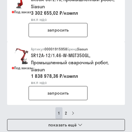
Siasun
Под заказ
3 302 655,02 ₽
/
компл
вкл ндс
запросить
Артикул
00001915958
Бренд
Siasun
SR12A-12/1.46-W-MGT350GL,
Промышленный сварочный робот,
Под заказ
Siasun
1 838 978,36 ₽
/
компл
вкл ндс
запросить
1
2
показать ещё