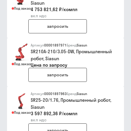
Siasun
Под заказ
4 753 821,62 ₽
/
компл
вкл ндс
запросить
Артикул
00001897971
Бренд
Siasun
SR210A-210/3.05-DW, Промышленный
робот, Siasun
Под заказ
Цена по запросу
запросить
Артикул
00001897963
Бренд
Siasun
SR25-20/1.76, Промышленный робот,
Siasun
Под заказ
3 597 892,36 ₽
/
компл
вкл ндс
запросить