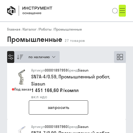
Главная
/
Каталог
/
Роботы
/
Промышленные
Промышленные
27
товаров
по наличию
Артикул
00001897959
Бренд
Siasun
SN7A-4/0.59, Промышленный робот,
Siasun
Под заказ
1 451 166,60 ₽
/
компл
вкл ндс
запросить
Артикул
00001897960
Бренд
Siasun