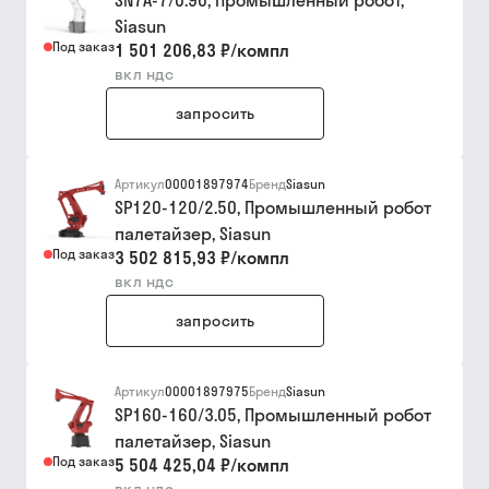
SN7A-7/0.90, Промышленный робот,
Siasun
Под заказ
1 501 206,83 ₽
/
компл
вкл ндс
запросить
Артикул
00001897974
Бренд
Siasun
SP120-120/2.50, Промышленный робот
палетайзер, Siasun
Под заказ
3 502 815,93 ₽
/
компл
вкл ндс
запросить
Артикул
00001897975
Бренд
Siasun
SP160-160/3.05, Промышленный робот
палетайзер, Siasun
Под заказ
5 504 425,04 ₽
/
компл