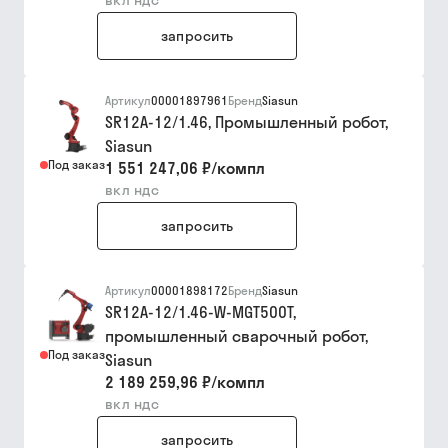
вкл ндс
запросить
Артикул
00001897961
Бренд
Siasun
SR12A-12/1.46, Промышленный робот,
Siasun
Под заказ
1 551 247,06 ₽
/
компл
вкл ндс
запросить
Артикул
00001898172
Бренд
Siasun
SR12A-12/1.46-W-MGT500T,
промышленный сварочный робот,
Под заказ
Siasun
2 189 259,96 ₽
/
компл
вкл ндс
запросить