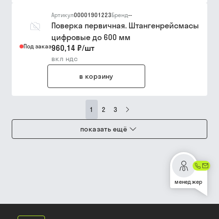
Артикул
00001901223
Бренд
--
Поверка первичная. Штангенрейсмасы
цифровые до 600 мм
Под заказ
960,14 ₽
/
шт
вкл ндс
в корзину
1
2
3
показать ещё
менеджер