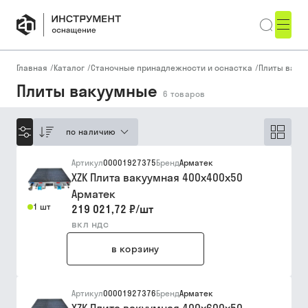
Главная
/
Каталог
/
Станочные принадлежности и оснастка
/
Плиты ваку
Плиты вакуумные
6
товаров
по наличию
Артикул
00001927375
Бренд
Арматек
XZK Плита вакуумная 400х400x50
Арматек
1 шт
219 021,72 ₽
/
шт
вкл ндс
в корзину
Артикул
00001927376
Бренд
Арматек