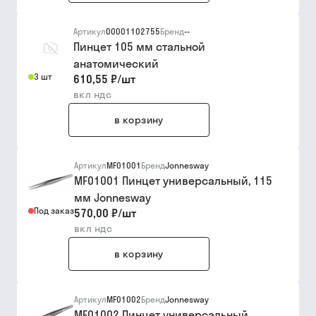
Артикул
00001102755
Бренд
--
Пинцет 105 мм стальной
анатомический
3 шт
610,55 ₽
/
шт
вкл ндс
в корзину
Артикул
MF01001
Бренд
Jonnesway
MF01001 Пинцет универсальный, 115
мм Jonnesway
Под заказ
570,00 ₽
/
шт
вкл ндс
в корзину
Артикул
MF01002
Бренд
Jonnesway
MF01002 Пинцет универсальный