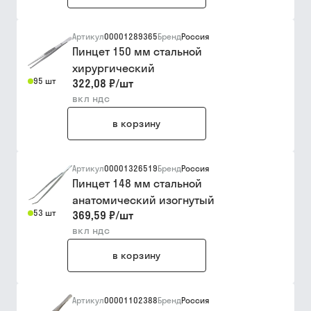
Артикул
00001289365
Бренд
Россия
Пинцет 150 мм стальной
хирургический
95 шт
322,08 ₽
/
шт
вкл ндс
в корзину
Артикул
00001326519
Бренд
Россия
Пинцет 148 мм стальной
анатомический изогнутый
53 шт
369,59 ₽
/
шт
вкл ндс
в корзину
Артикул
00001102388
Бренд
Россия