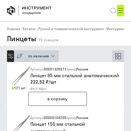
Главная
/
Каталог
/
Ручной и пневматический инструмент
/
Инструмент д
Пинцеты
20
товаров
по наличию
Артикул
00001326071
Бренд
Россия
Пинцет 95 мм стальной анатомический
222,52 ₽
/
шт
121 шт
вкл ндс
в корзину
Артикул
00000104205
Бренд
Россия
Пинцет 150 мм стальной