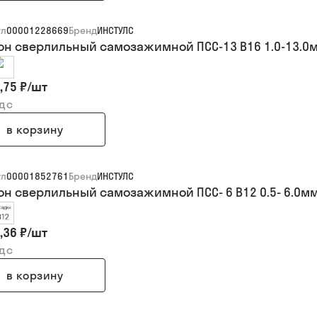
ул
00001228669
Бренд
ИНСТУЛС
он сверлильный самозажимной ПСС-13 В16 1.0-13.0мм
,75 ₽
/
шт
ндс
в корзину
ул
00001852761
Бренд
ИНСТУЛС
он сверлильный самозажимной ПСС- 6 В12 0.5- 6.0м
,36 ₽
/
шт
ндс
в корзину