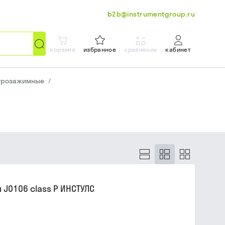
b2b@instrumentgroup.ru
корзина
избранное
сравнение
кабинет
трозажимные
/
J0106 class P ИНСТУЛС