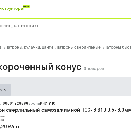
new
нструкторы
а
/
Патроны, кулачки, цанги
/
Патроны сверлильные
/
Патроны быс
укороченный конус
9
товаров
ю
ул
00001228666
Бренд
ИНСТУЛС
он сверлильный самозажимной ПСС- 6 В10 0.5- 6.0мм 
,20 ₽
/
шт