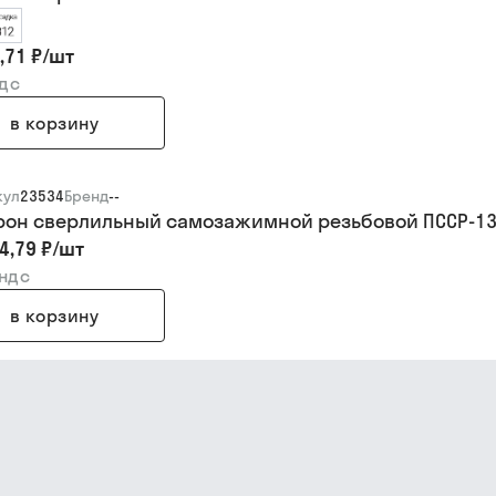
,71 ₽
/
шт
ндс
в корзину
кул
23534
Бренд
--
рон сверлильный самозажимной резьбовой ПССР-13 2
4,79 ₽
/
шт
 ндс
в корзину