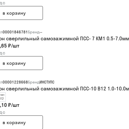
ндс
в корзину
ул
00001846781
Бренд
--
он сверлильный самозажимной ПСС- 7 КМ1 0.5-7.0м
,65 ₽
/
шт
ндс
в корзину
ул
00001228668
Бренд
ИНСТУЛС
он сверлильный самозажимной ПСС-10 В12 1.0-10.0мм
,10 ₽
/
шт
ндс
в корзину