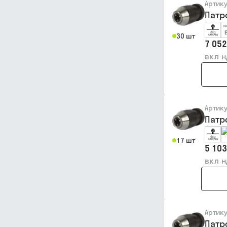
Артик
Патр
30 шт
7 052
вкл 
Артик
Патр
17 шт
5 103
вкл 
Артик
Патр