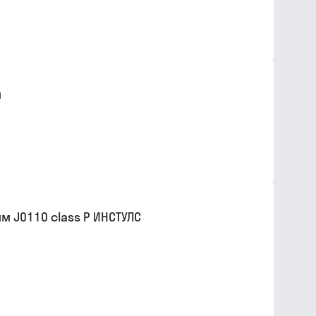
м
 J0110 class P ИНСТУЛС