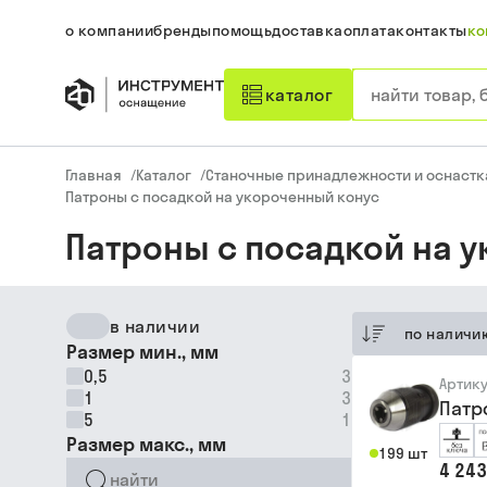
о компании
бренды
помощь
доставка
оплата
контакты
ко
каталог
Главная
/
Каталог
/
Станочные принадлежности и оснастк
Патроны с посадкой на укороченный конус
Патроны с посадкой на 
в наличии
по наличи
Размер мин., мм
0,5
3
Артик
1
3
Патр
5
1
Размер макс., мм
199 шт
4 243