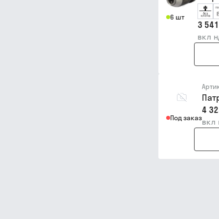
6 шт
3 541
вкл 
Арти
Пат
4 32
Под заказ
вкл