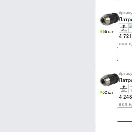
Артик
Патр
55 шт
4 721
вкл 
Артик
Патр
52 шт
4 243
вкл 