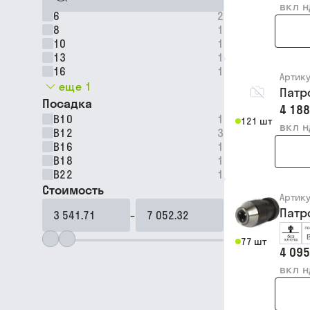
вкл 
6
2
8
1
10
1
13
1
16
1
Артик
еще 1
Патр
Посадка
4 188
В10
1
121 шт
вкл 
В12
3
В16
1
В18
1
В22
1
Стоимость
Артик
Патр
–
77 шт
4 095
вкл 