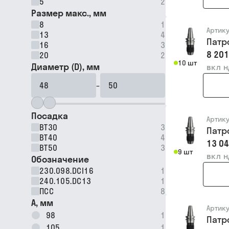
5
2
Размер макс., мм
8
1
Артик
13
4
Патр
16
3
8 201
20
2
10 шт
Диаметр (D), мм
вкл 
–
Посадка
Артик
BT30
3
Патр
BT40
4
13 04
BT50
3
9 шт
вкл 
Обозначение
230.098.DCI16
1
240.105.DC13
1
ПСС
8
A, мм
Артик
98
1
Патр
105
1