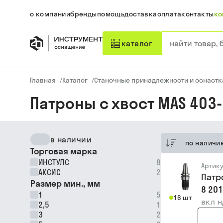
о компании
бренды
помощь
доставка
оплата
контакты
ко
каталог
Главная
/
Каталог
/
Станочные принадлежности и оснастк
Патроны с хвост MAS 403-
в наличии
по наличи
Торговая марка
ИНСТУЛС
8
Артик
АКСИС
2
Патр
Размер мин., мм
8 201
1
5
16 шт
вкл 
2,5
1
3
2