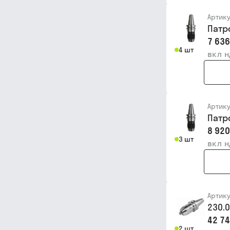
Артик
Патр
7 636
4 шт
вкл 
Артик
Патр
8 920
3 шт
вкл 
Артик
230.
42 74
2 шт