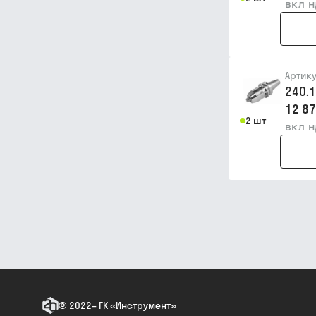
вкл 
Артик
240.
12 87
2 шт
вкл 
©
2022
–
ГК «Инструмент»