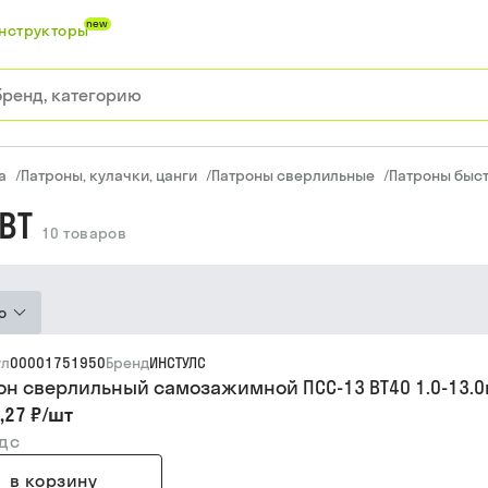
new
нструкторы
а
/
Патроны, кулачки, цанги
/
Патроны сверлильные
/
Патроны быс
BT
10
товаров
ю
ул
00001751950
Бренд
ИНСТУЛС
он сверлильный самозажимной ПСС-13 BT40 1.0-13.
,27 ₽
/
шт
ндс
в корзину