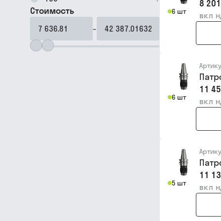
8 201
Стоимость
6 шт
вкл 
–
Артик
Патр
11 45
6 шт
вкл 
Артик
Патр
11 13
5 шт
вкл 