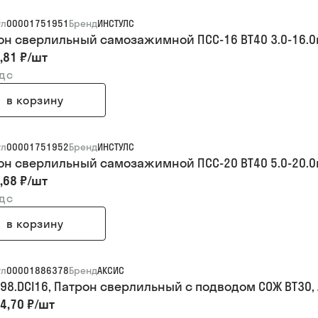
ул
00001751951
Бренд
ИНСТУЛС
он сверлильный самозажимной ПСС-16 BT40 3.0-16.
,81 ₽
/
шт
ндс
в корзину
ул
00001751952
Бренд
ИНСТУЛС
он сверлильный самозажимной ПСС-20 BT40 5.0-20.
,68 ₽
/
шт
ндс
в корзину
ул
00001886378
Бренд
АКСИС
098.DCI16, Патрон сверлильный c подводом СОЖ BT30,
4,70 ₽
/
шт