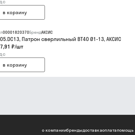
ндс
в корзину
ул
00001820370
Бренд
АКСИС
105.DC13, Патрон сверлильный BT40 Ø1-13, АКСИС
7,91 ₽
/
шт
ндс
в корзину
о компании
бренды
доставка
оплата
помощь