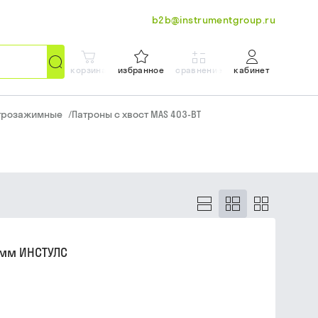
b2b@instrumentgroup.ru
корзина
избранное
сравнение
кабинет
трозажимные
/
Патроны с хвост MAS 403-BT
0мм ИНСТУЛС