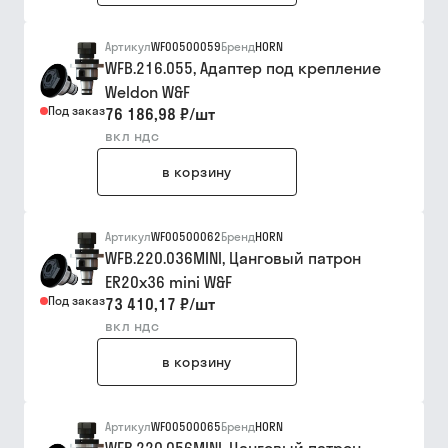
Артикул
WF00500059
Бренд
HORN
WFB.216.055, Адаптер под крепление
Weldon W&F
Под заказ
76 186,98 ₽
/
шт
вкл ндс
в корзину
Артикул
WF00500062
Бренд
HORN
WFB.220.036MINI, Цанговый патрон
ER20x36 mini W&F
Под заказ
73 410,17 ₽
/
шт
вкл ндс
в корзину
Артикул
WF00500065
Бренд
HORN