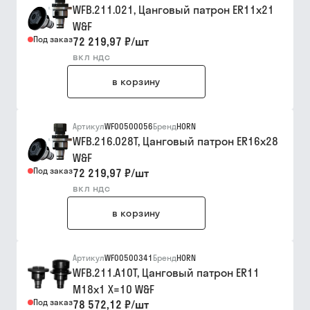
WFB.211.021, Цанговый патрон ER11x21
W&F
Под заказ
72 219,97 ₽
/
шт
вкл ндс
в корзину
Артикул
WF00500056
Бренд
HORN
WFB.216.028T, Цанговый патрон ER16x28
W&F
Под заказ
72 219,97 ₽
/
шт
вкл ндс
в корзину
Артикул
WF00500341
Бренд
HORN
WFB.211.A10T, Цанговый патрон ER11
M18x1 X=10 W&F
Под заказ
78 572,12 ₽
/
шт