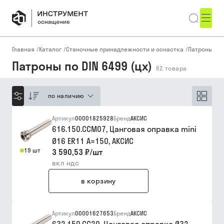
Главная
/
Каталог
/
Станочные принадлежности и оснастка
/
Патроны, ку
Патроны по DIN 6499 (цх)
62
товара
по наличию
Артикул
00001825928
Бренд
АКСИС
616.150.CCM07, Цанговая оправка mini
Ø16 ER11 A=150, АКСИС
19 шт
3 590,53 ₽
/
шт
вкл ндс
в корзину
Артикул
00001627653
Бренд
АКСИС