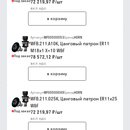
Под заказ
72 219,97 ₽
/
шт
вкл ндс
в корзину
Артикул
WF00500053
Бренд
HORN
WFB.211.A10K, Цанговый патрон ER11
M18x1 X=10 W&F
Под заказ
78 572,12 ₽
/
шт
вкл ндс
в корзину
Артикул
WF00500049
Бренд
HORN
WFB.211.025K, Цанговый патрон ER11x25
W&F
Под заказ
72 219,97 ₽
/
шт
вкл ндс
в корзину