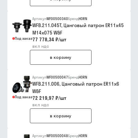
Артикул
WF00500340
Бренд
HORN
WFB.211.045T, Цанговый патрон ER11x45
M14x075 W&F
Под заказ
77 778,34 ₽
/
шт
вкл ндс
в корзину
Артикул
WF00500047
Бренд
HORN
WFB.211.006, Цанговый патрон ER11x6
W&F
Под заказ
72 219,97 ₽
/
шт
вкл ндс
в корзину
Артикул
WF00500048
Бренд
HORN