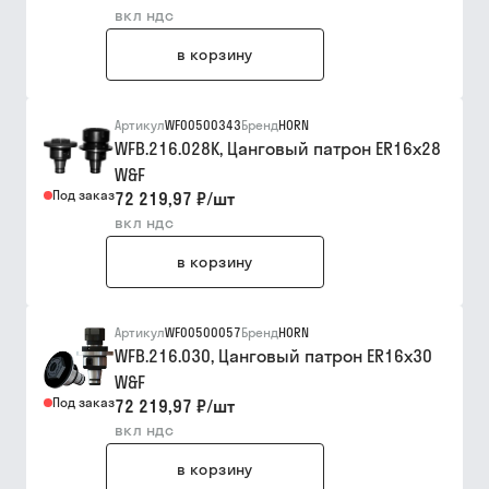
вкл ндс
в корзину
Артикул
WF00500343
Бренд
HORN
WFB.216.028K, Цанговый патрон ER16x28
W&F
Под заказ
72 219,97 ₽
/
шт
вкл ндс
в корзину
Артикул
WF00500057
Бренд
HORN
WFB.216.030, Цанговый патрон ER16x30
W&F
Под заказ
72 219,97 ₽
/
шт
вкл ндс
в корзину