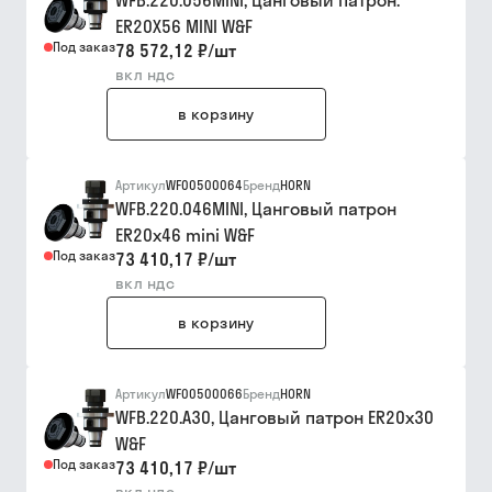
WFB.220.056MINI, Цанговый патрон.
ER20X56 MINI W&F
Под заказ
78 572,12 ₽
/
шт
вкл ндс
в корзину
Артикул
WF00500064
Бренд
HORN
WFB.220.046MINI, Цанговый патрон
ER20x46 mini W&F
Под заказ
73 410,17 ₽
/
шт
вкл ндс
в корзину
Артикул
WF00500066
Бренд
HORN
WFB.220.A30, Цанговый патрон ER20x30
W&F
Под заказ
73 410,17 ₽
/
шт