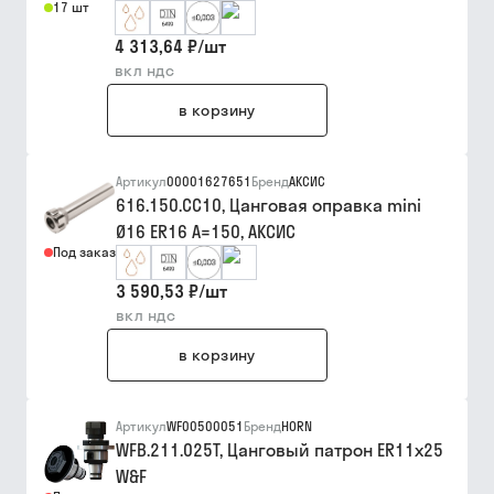
17 шт
4 313,64 ₽
/
шт
вкл ндс
в корзину
Артикул
00001627651
Бренд
АКСИС
616.150.CC10, Цанговая оправка mini
Ø16 ER16 A=150, АКСИС
Под заказ
3 590,53 ₽
/
шт
вкл ндс
в корзину
Артикул
WF00500051
Бренд
HORN
WFB.211.025T, Цанговый патрон ER11x25
W&F