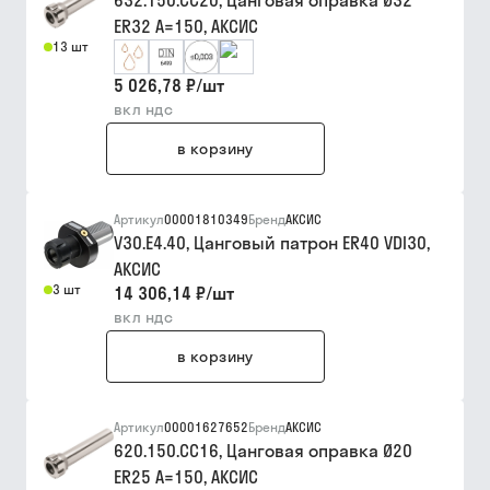
632.150.CC20, Цанговая оправка Ø32
ER32 A=150, АКСИС
13 шт
5 026,78 ₽
/
шт
вкл ндс
в корзину
Артикул
00001810349
Бренд
АКСИС
V30.E4.40, Цанговый патрон ER40 VDI30,
АКСИС
3 шт
14 306,14 ₽
/
шт
вкл ндс
в корзину
Артикул
00001627652
Бренд
АКСИС
620.150.CC16, Цанговая оправка Ø20
ER25 A=150, АКСИС