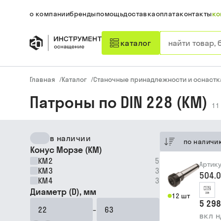
о компании
бренды
помощь
доставка
оплата
контакты
ко
каталог
Главная
/
Каталог
/
Станочные принадлежности и оснастк
Патроны по DIN 228 (КМ)
11
в наличии
по наличи
Конус Морзе (КМ)
КМ2
5
Артик
КМ3
3
504.
КМ4
3
Диаметр (D), мм
12 шт
5 298
–
вкл 