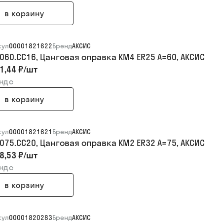
в корзину
кул
00001821622
Бренд
АКСИС
.060.CC16, Цанговая оправка KM4 ER25 A=60, АКСИС
1,44 ₽
/
шт
 ндс
в корзину
кул
00001821621
Бренд
АКСИС
.075.CC20, Цанговая оправка KM2 ER32 A=75, АКСИС
8,53 ₽
/
шт
 ндс
в корзину
кул
00001820283
Бренд
АКСИС