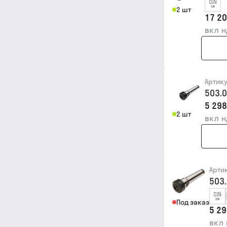
2 шт
17 20
вкл 
Артик
503.
5 298
2 шт
вкл 
Арти
503
Под заказ
5 29
вкл