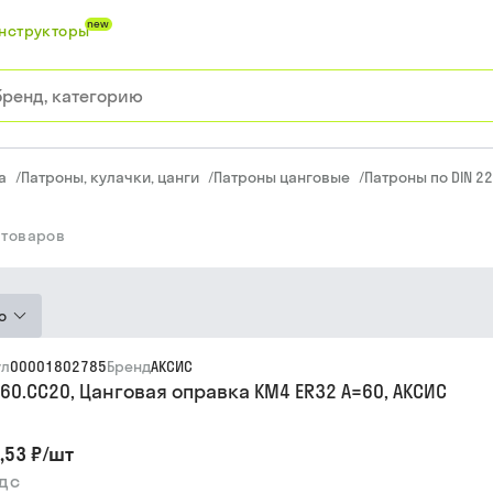
new
нструкторы
а
/
Патроны, кулачки, цанги
/
Патроны цанговые
/
Патроны по DIN 22
товаров
ю
ул
00001802785
Бренд
АКСИС
060.CC20, Цанговая оправка KM4 ER32 A=60, АКСИС
,53 ₽
/
шт
ндс