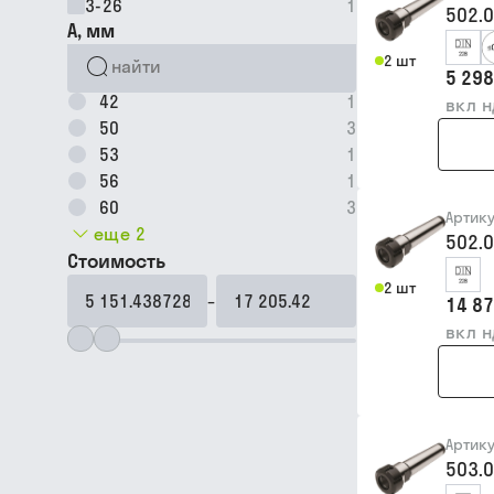
3-26
1
502.
A, мм
2 шт
5 298
42
1
вкл 
50
3
53
1
56
1
60
3
Артик
еще 2
502.
Стоимость
2 шт
–
14 87
вкл 
Артик
503.