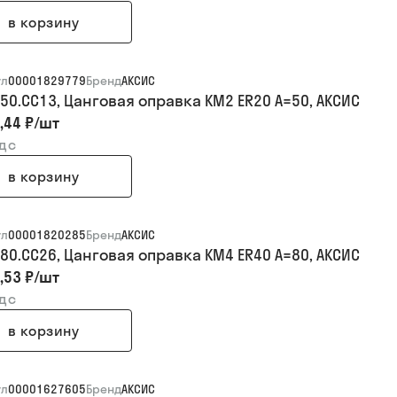
в корзину
ул
00001829779
Бренд
АКСИС
050.CC13, Цанговая оправка KM2 ER20 A=50, АКСИС
,44 ₽
/
шт
ндс
в корзину
ул
00001820285
Бренд
АКСИС
080.CC26, Цанговая оправка KM4 ER40 A=80, АКСИС
,53 ₽
/
шт
ндс
в корзину
ул
00001627605
Бренд
АКСИС