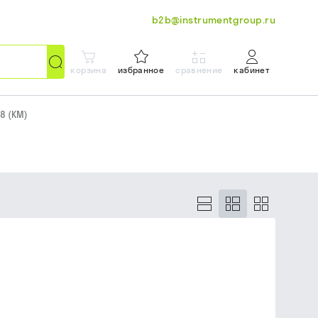
b2b@instrumentgroup.ru
корзина
избранное
сравнение
кабинет
8 (КМ)