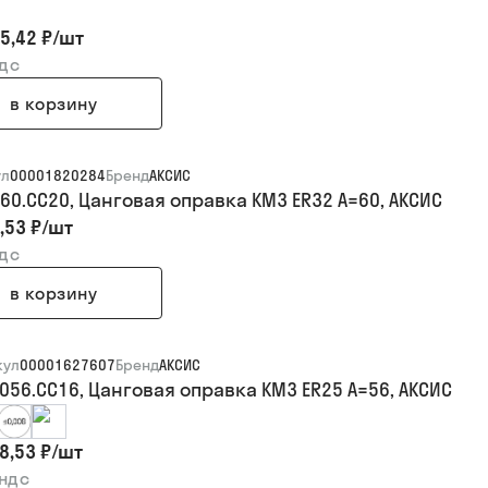
5,42 ₽
/
шт
ндс
в корзину
ул
00001820284
Бренд
АКСИС
060.CC20, Цанговая оправка KM3 ER32 A=60, АКСИС
,53 ₽
/
шт
ндс
в корзину
кул
00001627607
Бренд
АКСИС
.056.CC16, Цанговая оправка KM3 ER25 A=56, АКСИС
8,53 ₽
/
шт
 ндс