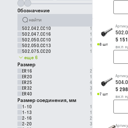
Обозначение
Артик
502.042.CC10
1
502.
502.047.CC16
1
5 151
502.050.CC10
1
8 шт
502.050.CC13
1
вкл 
502.075.CC20
1
еще 6
Размер
ER16
2
Артик
ER20
1
504.
ER25
4
ER32
3
5 298
ER40
1
7 шт
вкл 
Размер соединения, мм
1-10
1
1-13
1
2-16
2
2-20
3
Артик