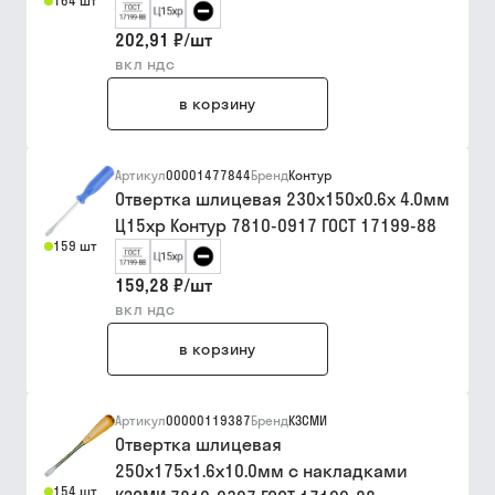
164 шт
202,91 ₽
/
шт
вкл ндс
в корзину
Артикул
00001477844
Бренд
Контур
Отвертка шлицевая 230х150х0.6х 4.0мм
Ц15хр Контур 7810-0917 ГОСТ 17199-88
159 шт
159,28 ₽
/
шт
вкл ндс
в корзину
Артикул
00000119387
Бренд
КЗСМИ
Отвертка шлицевая
250х175х1.6х10.0мм с накладками
154 шт