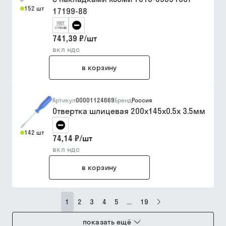
152 шт
17199-88
741,39 ₽
/
шт
вкл ндс
в корзину
Артикул
00001124669
Бренд
Россия
Отвертка шлицевая 200х145х0.5х 3.5мм
142 шт
74,14 ₽
/
шт
вкл ндс
в корзину
1
2
3
4
5
...
19
показать ещё