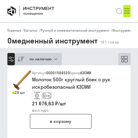
Главная
/
Каталог
/
Ручной и пневматический инструмент
/
Инструмент д
Омедненный инструмент
161
товар
по наличию
Артикул
00001584520
Бренд
КЗСМИ
Молоток 500г круглый боек с рук
искробезопасный КЗСМИ
29 шт
21 676,63 ₽
/
шт
вкл ндс
в корзину