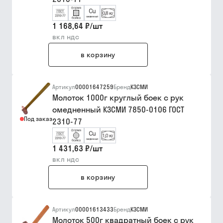
1 168,64 ₽
/
шт
вкл ндс
в корзину
Артикул
00001647259
Бренд
КЗСМИ
Молоток 1000г круглый боек с рук
омедненный КЗСМИ 7850-0106 ГОСТ
Под заказ
2310-77
1 431,63 ₽
/
шт
вкл ндс
в корзину
Артикул
00001613433
Бренд
КЗСМИ
Молоток 500г квадратный боек с рук