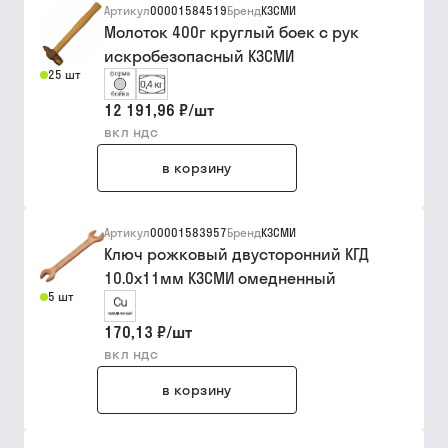
Артикул
00001584519
Бренд
КЗСМИ
Молоток 400г круглый боек с рук
искробезопасный КЗСМИ
25 шт
12 191,96 ₽
/
шт
вкл ндс
в корзину
Артикул
00001583957
Бренд
КЗСМИ
Ключ рожковый двусторонний КГД
10.0х11мм КЗСМИ омедненный
5 шт
170,13 ₽
/
шт
вкл ндс
в корзину