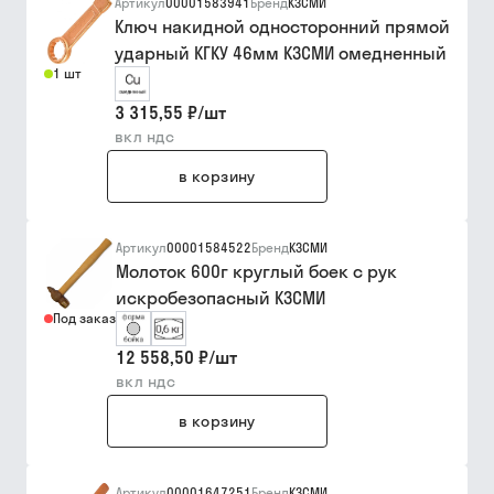
Артикул
00001583941
Бренд
КЗСМИ
Ключ накидной односторонний прямой
ударный КГКУ 46мм КЗСМИ омедненный
1 шт
3 315,55 ₽
/
шт
вкл ндс
в корзину
Артикул
00001584522
Бренд
КЗСМИ
Молоток 600г круглый боек с рук
искробезопасный КЗСМИ
Под заказ
12 558,50 ₽
/
шт
вкл ндс
в корзину
Артикул
00001647251
Бренд
КЗСМИ