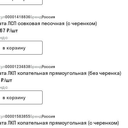
кул
00001418836
Бренд
Россия
ата ЛСП совковая песочная (с черенком)
67 ₽
/
шт
 ндс
в корзину
кул
00001234838
Бренд
Россия
ата ЛКП копательная прямоугольная (без черенка)
 ₽
/
шт
 ндс
в корзину
кул
00001583855
Бренд
Россия
ата ЛКП копательная прямоугольная (с черенком)