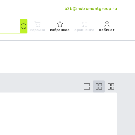
b2b@instrumentgroup.ru
корзина
избранное
сравнение
кабинет