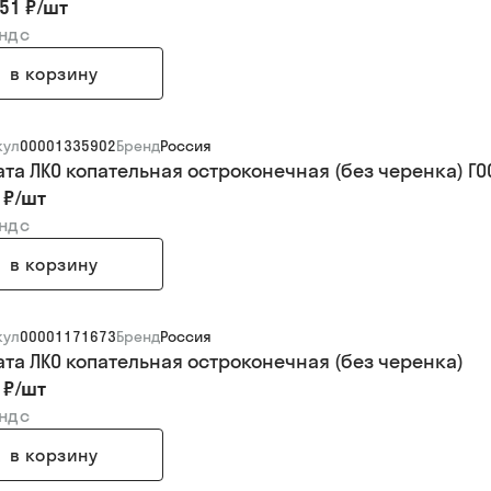
51 ₽
/
шт
 ндс
в корзину
кул
00001335902
Бренд
Россия
ата ЛКО копательная остроконечная (без черенка) ГО
 ₽
/
шт
 ндс
в корзину
кул
00001171673
Бренд
Россия
ата ЛКО копательная остроконечная (без черенка)
 ₽
/
шт
 ндс
в корзину