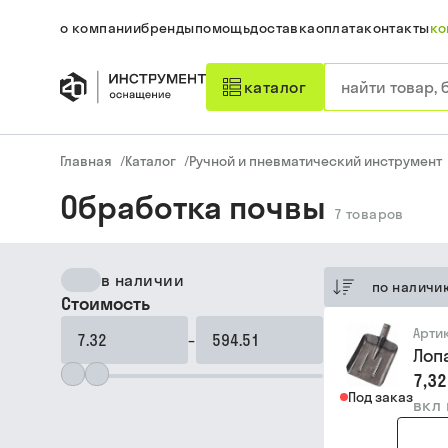
о компании
бренды
помощь
доставка
оплата
контакты
ко
каталог
Главная
/
Каталог
/
Ручной и пневматический инструмент
Обработка почвы
7
товаров
в наличии
по наличи
Стоимость
Арти
–
Лоп
7,32
Под заказ
вкл