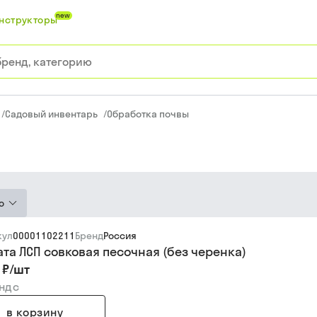
new
нструкторы
/
Садовый инвентарь
/
Обработка почвы
ю
кул
00001102211
Бренд
Россия
ата ЛСП совковая песочная (без черенка)
 ₽
/
шт
 ндс
в корзину