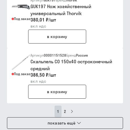
Артикул
GUK197
Бренд
Thorvik
GUK197 Нож хозяйственный
универсальный Thorvik
Под заказ
380,01 ₽
/
шт
вкл ндс
в корзину
Артикул
00001151528
Бренд
Россия
Скальпель СО 150х40 остроконечный
средний
Под заказ
386,50 ₽
/
шт
вкл ндс
в корзину
1
2
показать ещё