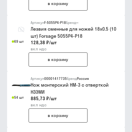
в корзину
Артикул
F-5055P4-P18
Бренд
--
Лезвия сменные для ножей 18х0.5 (10
шт) Forsage 5055P4-P18
69 шт
128,38 ₽
/
шт
вкл ндс
в корзину
Артикул
00001417735
Бренд
Россия
Нож монтерский НМ-3 с отверткой
НЗЭМИ
54 шт
885,73 ₽
/
шт
вкл ндс
в корзину