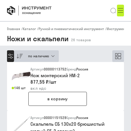
Главная
/
Каталог
/
Ручной и пневматический инструмент
/
Инструмент д
Ножи и скальпели
26
товаров
по наличию
Артикул
00000113752
Бренд
Россия
Нож монтерский НМ-2
877,55 ₽
/
шт
146 шт
вкл ндс
в корзину
Артикул
00001151529
Бренд
Россия
Скальпель СБ 130х20 брюшистый