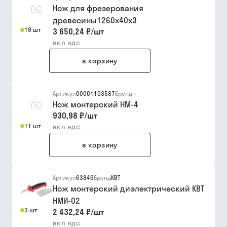
Нож для фрезерования
древесины1260х40х3
19 шт
3 650,24 ₽
/
шт
вкл ндс
в корзину
Артикул
00001103587
Бренд
--
Нож монтерский НМ-4
930,98 ₽
/
шт
11 шт
вкл ндс
в корзину
Артикул
63846
Бренд
КВТ
Нож монтерский диэлектрический КВТ
НМИ-02
3 шт
2 432,24 ₽
/
шт
вкл ндс