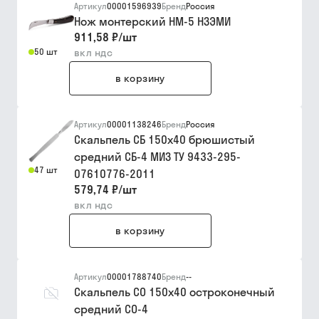
Артикул
00001596939
Бренд
Россия
Нож монтерский НМ-5 НЗЭМИ
911,58 ₽
/
шт
50 шт
вкл ндс
в корзину
Артикул
00001138246
Бренд
Россия
Скальпель СБ 150х40 брюшистый
средний СБ-4 МИЗ ТУ 9433-295-
47 шт
07610776-2011
579,74 ₽
/
шт
вкл ндс
в корзину
Артикул
00001788740
Бренд
--
Скальпель СО 150х40 остроконечный
средний СО-4