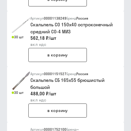
Артикул
00001138249
Бренд
Россия
Скальпель СО 150х40 остроконечный
средний СО-4 МИЗ
30 шт
562,18 ₽
/
шт
вкл ндс
в корзину
Артикул
00001151527
Бренд
Россия
Скальпель СБ 165х55 брюшистый
большой
30 шт
488,00 ₽
/
шт
вкл ндс
в корзину
Артикул
00001752100
Бренд
--