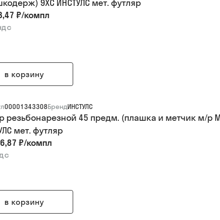
кодерж) 9ХС ИНСТУЛС мет. футляр
3,47 ₽
/
компл
ндс
в корзину
ул
00001343308
Бренд
ИНСТУЛС
р резьбонарезной 45 предм. (плашка и метчик м/р 
УЛС мет. футляр
6,87 ₽
/
компл
ндс
в корзину