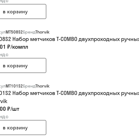
 ндс
в корзину
кул
MT508S2
Бренд
Thorvik
08S2 Набор метчиков T-COMBO двухпроходных ручных у
01 ₽
/
компл
 ндс
в корзину
кул
MT101S2
Бренд
Thorvik
01S2 Набор метчиков T-COMBO двухпроходных ручных 
vik
00 ₽
/
шт
 ндс
в корзину