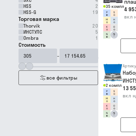
9ХС
4
плаш
HSS
2
35 компл
4 95
HSS-G
19
вкл 
Торговая марка
Thorvik
20
ИНСТУЛС
5
?
Ombra
1
Стоимость
–
Артик
Набо
все фильтры
ИНСТ
2 компл
13 55
вкл 
?