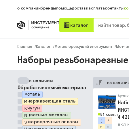
о компании
бренды
помощь
доставка
оплата
контакты
ко
каталог
Главная
/
Каталог
/
Металлорежущий инструмент
/
Метчи
Наборы резьбонарезные
в наличии
по наличи
Обрабатываемый материал
сталь
Артик
нержавеющая сталь
Набо
чугун
ИНСТ
цветные металлы
81 компл
4 43
жаропрочные сплавы
вкл 
высокой твердости