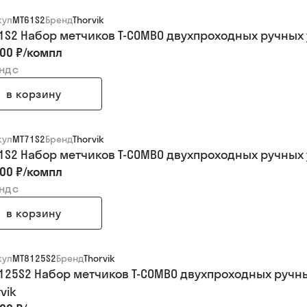
кул
MT61S2
Бренд
Thorvik
1S2 Набор метчиков T-COMBO двухпроходных ручных ун
00 ₽
/
компл
 ндс
в корзину
кул
MT71S2
Бренд
Thorvik
1S2 Набор метчиков T-COMBO двухпроходных ручных ун
00 ₽
/
компл
 ндс
в корзину
кул
MT8125S2
Бренд
Thorvik
125S2 Набор метчиков T-COMBO двухпроходных ручных
vik