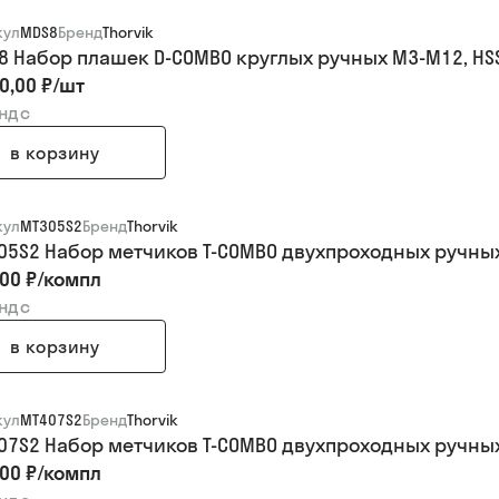
кул
MDS8
Бренд
Thorvik
8 Набор плашек D-COMBO круглых ручных М3-М12, HSS
0,00 ₽
/
шт
 ндс
в корзину
кул
MT305S2
Бренд
Thorvik
05S2 Набор метчиков T-COMBO двухпроходных ручных у
00 ₽
/
компл
 ндс
в корзину
кул
MT407S2
Бренд
Thorvik
07S2 Набор метчиков T-COMBO двухпроходных ручных у
00 ₽
/
компл