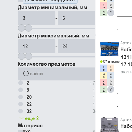
Диаметр минимальный, мм
?
–
Диаметр максимальный, мм
Артик
–
Набо
4341
37 компл
Количество предметов
17 1
вкл 
2
17
?
8
1
20
1
22
1
32
3
еще 2
Артик
Материал
Набо