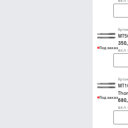
вкл
Арти
MT5
350,
Под заказ
вкл
Арти
MT1
Thor
Под заказ
680,
вкл