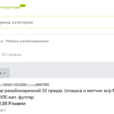
new
нструкторы
ки
/
Наборы резьбонарезные
26
товаров
ю
ул
00001343306
Бренд
ИНСТУЛС
р резьбонарезной 32 предм. (плашка и метчик м/р
УЛС мет. футляр
2,05 ₽
/
компл
ндс