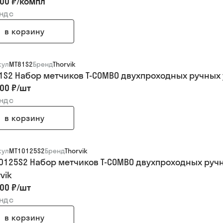
00 ₽
/
компл
 ндс
в корзину
кул
MT81S2
Бренд
Thorvik
1S2 Набор метчиков T-COMBO двухпроходных ручных ун
00 ₽
/
шт
 ндс
в корзину
кул
MT10125S2
Бренд
Thorvik
0125S2 Набор метчиков T-COMBO двухпроходных ручны
vik
00 ₽
/
шт
 ндс
в корзину