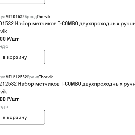
кул
MT1015S2
Бренд
Thorvik
015S2 Набор метчиков T-COMBO двухпроходных ручных
vik
00 ₽
/
шт
 ндс
в корзину
кул
MT12125S2
Бренд
Thorvik
2125S2 Набор метчиков T-COMBO двухпроходных ручны
vik
00 ₽
/
шт
 ндс
в корзину