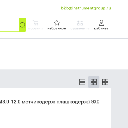
b2b@instrumentgroup.ru
корзина
избранное
сравнение
кабинет
 М3.0-12.0 метчикодерж плашкодерж) 9ХС