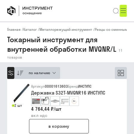
Главная
/
Каталог
/
Металлорежущий инструмент
/
Резцы со сменными п
Токарный инструмент для
внутренней обработки MVQNR/L
11
товаров
по наличию
Артикул
00001613603
Бренд
ИНСТУЛС
Державка S32T-MVQNR16 ИНСТУЛС
2 шт
4 764,44 ₽
/
шт
вкл ндс
в корзину