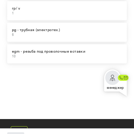
rp/ v
1
pg - трубная (электротех.)
6
egm - резьба под проволочные вставки
10
менеджер