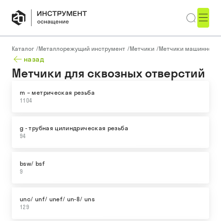
Каталог
/
Металлорежущий инструмент
/
Метчики
/
Метчики машинно-ру
назад
Метчики для сквозных отверстий
m – метрическая резьба
1104
g - трубная цилиндрическая резьба
94
bsw/ bsf
9
unc/ unf/ unef/ un-8/ uns
129