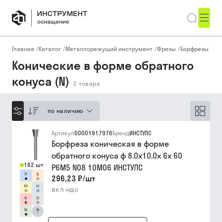
Главная
/
Каталог
/
Металлорежущий инструмент
/
Фрезы
/
Борфрезы
/
Бо
Конические в форме обратного
конуса (N)
2
товара
по наличию
Артикул
00001917976
Бренд
ИНСТУЛС
Борфреза коническая в форме
обратного конуса ф 8.0х10.0х 6х 60
182 шт
Р6М5 N08 10М06 ИНСТУЛС
296,23 ₽
/
шт
вкл ндс
?