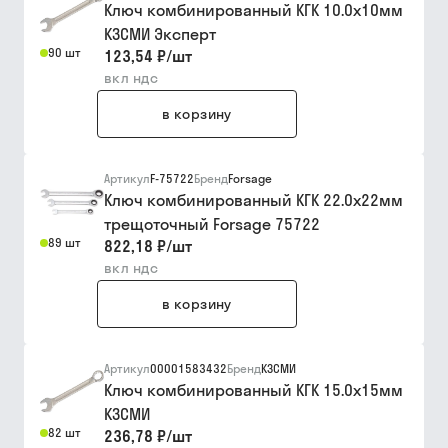
Ключ комбинированный КГК 10.0х10мм
КЗСМИ Эксперт
90 шт
123,54 ₽
/
шт
вкл ндс
в корзину
Артикул
F-75722
Бренд
Forsage
Ключ комбинированный КГК 22.0х22мм
трещоточный Forsage 75722
89 шт
822,18 ₽
/
шт
вкл ндс
в корзину
Артикул
00001583432
Бренд
КЗСМИ
Ключ комбинированный КГК 15.0х15мм
КЗСМИ
82 шт
236,78 ₽
/
шт