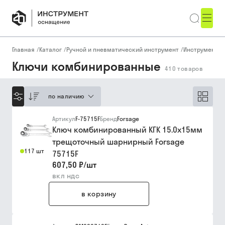
Главная
/
Каталог
/
Ручной и пневматический инструмент
/
Инструмент д
Ключи комбинированные
410
товаров
по наличию
Артикул
F-75715F
Бренд
Forsage
Ключ комбинированный КГК 15.0х15мм
трещоточный шарнирный Forsage
117 шт
75715F
607,50 ₽
/
шт
вкл ндс
в корзину