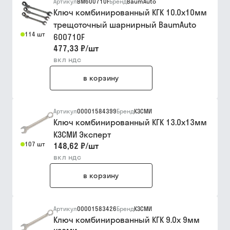
Артикул
BM600710F
Бренд
BaumAuto
Ключ комбинированный КГК 10.0х10мм
трещоточный шарнирный BaumAuto
114 шт
600710F
477,33 ₽
/
шт
вкл ндс
в корзину
Артикул
00001584399
Бренд
КЗСМИ
Ключ комбинированный КГК 13.0х13мм
КЗСМИ Эксперт
107 шт
148,62 ₽
/
шт
вкл ндс
в корзину
Артикул
00001583426
Бренд
КЗСМИ
Ключ комбинированный КГК 9.0х 9мм