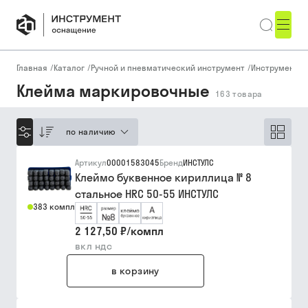
Главная
/
Каталог
/
Ручной и пневматический инструмент
/
Инструмент д
Клейма маркировочные
163
товара
по наличию
Артикул
00001583045
Бренд
ИНСТУЛС
Клеймо буквенное кириллица № 8
стальное HRC 50-55 ИНСТУЛС
383 компл
2 127,50 ₽
/
компл
вкл ндс
в корзину