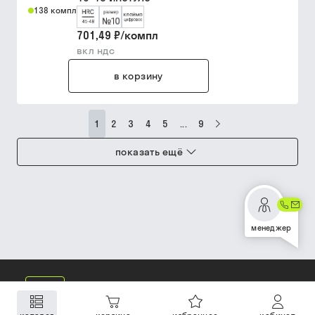
138 компл
701,49 ₽
/
компл
вкл ндс
в корзину
1
2
3
4
5
...
9
показать ещё
менеджер