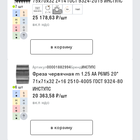
75х70х32 Z=14 ГОСТ 9324-2015 ИНСТУЛС
7 шт
25 178,63 ₽
/
шт
вкл ндс
?
в корзину
Артикул
00001882994
Бренд
ИНСТУЛС
Фреза червячная m 1.25 АА Р6М5 20°
71х71х32 Z=16 2510-4005 ГОСТ 9324-80
6 шт
ИНСТУЛС
20 363,58 ₽
/
шт
вкл ндс
?
в корзину