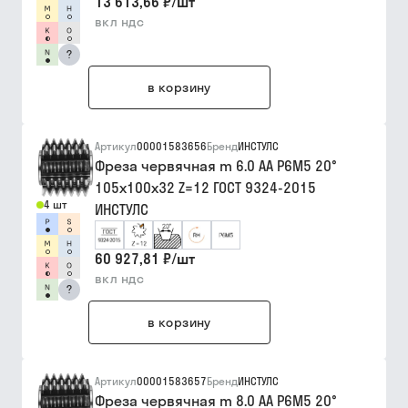
13 613,66 ₽
/
шт
вкл ндс
?
в корзину
Артикул
00001583656
Бренд
ИНСТУЛС
Фреза червячная m 6.0 АА Р6М5 20°
105х100х32 Z=12 ГОСТ 9324-2015
4 шт
ИНСТУЛС
60 927,81 ₽
/
шт
вкл ндс
?
в корзину
Артикул
00001583657
Бренд
ИНСТУЛС
Фреза червячная m 8.0 АА Р6М5 20°