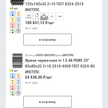
120х140х32 Z=10 ГОСТ 9324-2015
3 шт
ИНСТУЛС
100 831,12 ₽
/
шт
вкл ндс
?
в корзину
Артикул
00001882995
Бренд
ИНСТУЛС
Фреза червячная m 1.5 АА Р6М5 20°
80х80х32 Z=16 2510-4009 ГОСТ 9324-80
3 шт
ИНСТУЛС
24 436,30 ₽
/
шт
вкл ндс
?
в корзину