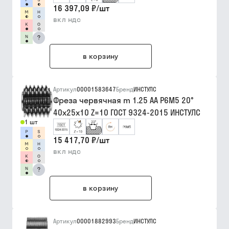
16 397,09 ₽
/
шт
вкл ндс
?
в корзину
Артикул
00001583647
Бренд
ИНСТУЛС
Фреза червячная m 1.25 АА Р6М5 20°
40х25х10 Z=10 ГОСТ 9324-2015 ИНСТУЛС
1 шт
15 417,70 ₽
/
шт
вкл ндс
?
в корзину
Артикул
00001882993
Бренд
ИНСТУЛС