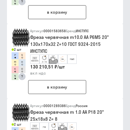
?
в корзину
Артикул
00001583658
Бренд
ИНСТУЛС
Фреза червячная m10.0 АА Р6М5 20°
130х170х32 Z=10 ГОСТ 9324-2015
2 шт
ИНСТУЛС
130 210,51 ₽
/
шт
вкл ндс
?
в корзину
Артикул
00001289386
Бренд
Россия
Фреза червячная m 1.0 АА Р18 20°
25х18х8 Z= 8
2 шт