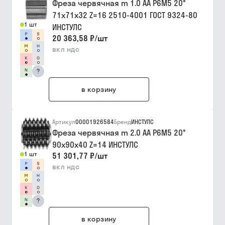
Фреза червячная m 1.0 АА Р6М5 20°
71х71х32 Z=16 2510-4001 ГОСТ 9324-80
1 шт
ИНСТУЛС
20 363,58 ₽
/
шт
вкл ндс
?
в корзину
Артикул
00001926584
Бренд
ИНСТУЛС
Фреза червячная m 2.0 АА Р6М5 20°
90х90х40 Z=14 ИНСТУЛС
1 шт
51 301,77 ₽
/
шт
вкл ндс
?
в корзину