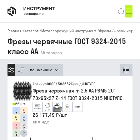
Главная
/
Каталог
/
Металлорежущий инструмент
/
Фрезы
/
Фрезы червя
Фрезы червячные ГОСТ 9324-2015
класс AA
39
товаров
по наличию
Артикул
00001583652
Бренд
ИНСТУЛС
Фреза червячная m 2.5 АА Р6М5 20°
70х65х27 Z=14 ГОСТ 9324-2015 ИНСТУЛС
22 шт
26 177,49 ₽
/
шт
вкл ндс
?