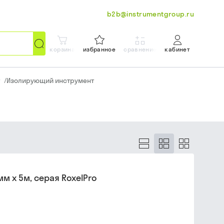
b2b@instrumentgroup.ru
корзина
избранное
сравнение
кабинет
/
Изолирующий инструмент
м х 5м, серая RoxelPro