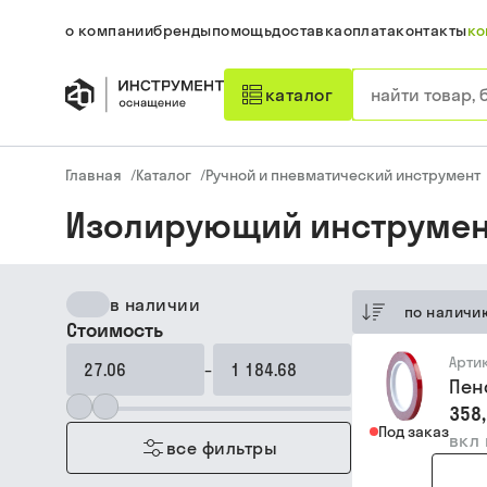
о компании
бренды
помощь
доставка
оплата
контакты
ко
каталог
Главная
/
Каталог
/
Ручной и пневматический инструмент
Изолирующий инструмен
в наличии
по наличи
Стоимость
Арти
–
Пен
358,
Под заказ
вкл
все фильтры