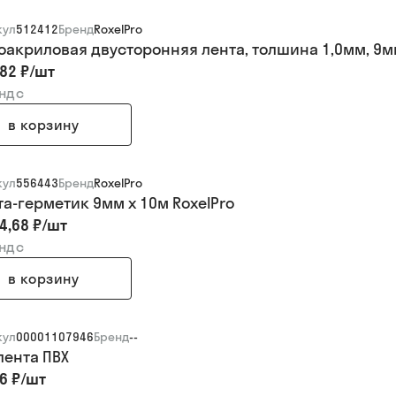
кул
512412
Бренд
RoxelPro
оакриловая двусторонняя лента, толшина 1,0мм, 9мм
82 ₽
/
шт
 ндс
в корзину
кул
556443
Бренд
RoxelPro
та-герметик 9мм х 10м RoxelPro
4,68 ₽
/
шт
 ндс
в корзину
кул
00001107946
Бренд
--
лента ПВХ
6 ₽
/
шт