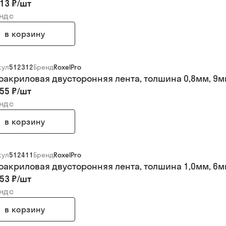
13 ₽
/
шт
 ндс
в корзину
кул
512312
Бренд
RoxelPro
оакриловая двусторонняя лента, толшина 0,8мм, 9мм
55 ₽
/
шт
 ндс
в корзину
кул
512411
Бренд
RoxelPro
оакриловая двусторонняя лента, толшина 1,0мм, 6мм
53 ₽
/
шт
 ндс
в корзину