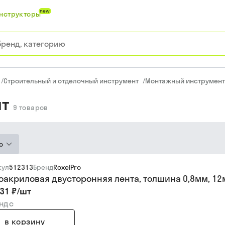
new
нструкторы
/
Строительный и отделочный инструмент
/
Монтажный инструмент
т
9
товаров
ю
кул
512313
Бренд
RoxelPro
оакриловая двусторонняя лента, толшина 0,8мм, 12м
31 ₽
/
шт
 ндс
в корзину