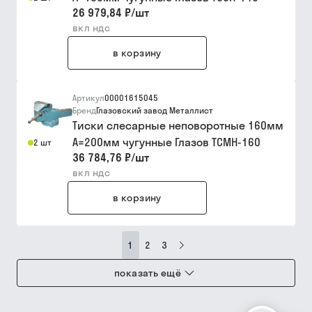
26 979,84 ₽
/
шт
вкл ндс
в корзину
Артикул
00001615045
Бренд
Глазовский завод Металлист
Тиски слесарные неповоротные 160мм
А=200мм чугунные Глазов ТСМН-160
2 шт
36 784,76 ₽
/
шт
вкл ндс
в корзину
1
2
3
показать ещё