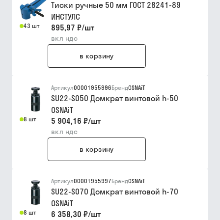
Тиски ручные 50 мм ГОСТ 28241-89
ИНСТУЛС
43 шт
895,97 ₽
/
шт
вкл ндс
в корзину
Артикул
00001955996
Бренд
OSNAiT
SU22-S050 Домкрат винтовой h-50
OSNAiT
8 шт
5 904,16 ₽
/
шт
вкл ндс
в корзину
Артикул
00001955997
Бренд
OSNAiT
SU22-S070 Домкрат винтовой h-70
OSNAiT
8 шт
6 358,30 ₽
/
шт