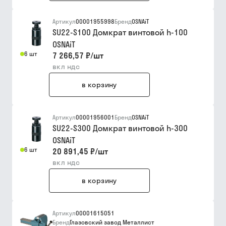
Артикул
00001955998
Бренд
OSNAiT
SU22-S100 Домкрат винтовой h-100
OSNAiT
6 шт
7 266,57 ₽
/
шт
вкл ндс
в корзину
Артикул
00001956001
Бренд
OSNAiT
SU22-S300 Домкрат винтовой h-300
OSNAiT
6 шт
20 891,45 ₽
/
шт
вкл ндс
в корзину
Артикул
00001615051
Бренд
Глазовский завод Металлист