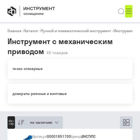
Главная
/
Каталог
/
Ручной и пневматический инструмент
/
Инструмент с
Инструмент с механическим
приводом
49
товаров
тиски слесарные
домкраты реечные и винтовые
по наличию
Артикул
00001851700
Бренд
ИНСТУЛС