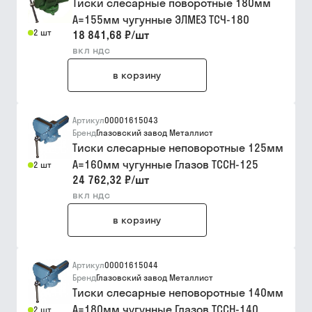
Тиски слесарные поворотные 180мм
А=155мм чугунные ЭЛМЕЗ ТСЧ-180
2 шт
18 841,68 ₽
/
шт
вкл ндс
в корзину
Артикул
00001615043
Бренд
Глазовский завод Металлист
Тиски слесарные неповоротные 125мм
А=160мм чугунные Глазов ТССН-125
2 шт
24 762,32 ₽
/
шт
вкл ндс
в корзину
Артикул
00001615044
Бренд
Глазовский завод Металлист
Тиски слесарные неповоротные 140мм
А=180мм чугунные Глазов ТССН-140
2 шт