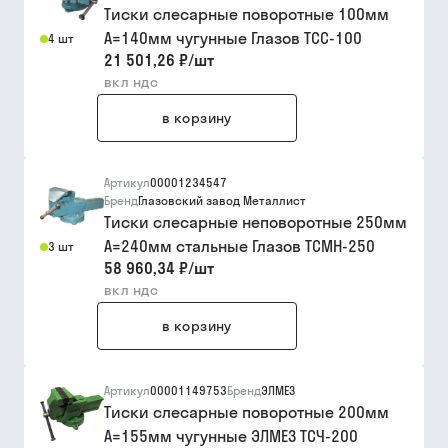
Тиски слесарные поворотные 100мм
А=140мм чугунные Глазов ТСС-100
4 шт
21 501,26 ₽
/
шт
вкл ндс
в корзину
Артикул
00001234547
Бренд
Глазовский завод Металлист
Тиски слесарные неповоротные 250мм
А=240мм стальные Глазов ТСМН-250
3 шт
58 960,34 ₽
/
шт
вкл ндс
в корзину
Артикул
00001149753
Бренд
ЭЛМЕЗ
Тиски слесарные поворотные 200мм
А=155мм чугунные ЭЛМЕЗ ТСЧ-200