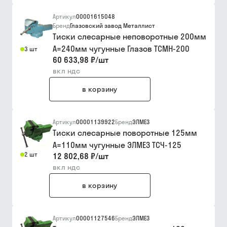
Артикул
00001615048
Бренд
Глазовский завод Металлист
Тиски слесарные неповоротные 200мм
А=240мм чугунные Глазов ТСМН-200
3 шт
60 633,98 ₽
/
шт
вкл ндс
в корзину
Артикул
00001139922
Бренд
ЭЛМЕЗ
Тиски слесарные поворотные 125мм
А=110мм чугунные ЭЛМЕЗ ТСЧ-125
2 шт
12 802,68 ₽
/
шт
вкл ндс
в корзину
Артикул
00001127546
Бренд
ЭЛМЕЗ