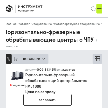
Главная
/
Каталог
/
Оборудование
/
Металлорежущее оборудование
/
Фре
Горизонтально-фрезерные
обрабатывающие центры с ЧПУ
7
товаров
по наличию
Артикул
00001913425
Бренд
Арматек
Горизонтально-фрезерный
обрабатывающий центр Арматек
Под заказ
HMC1000
Цена по запросу
запросить