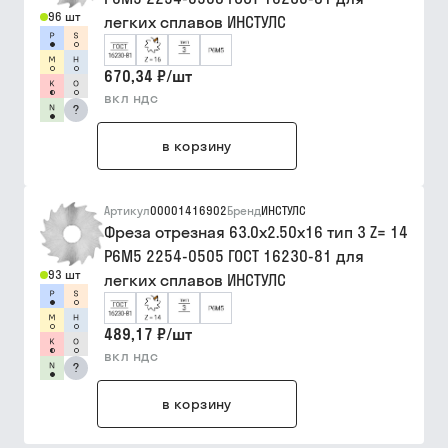
96 шт
легких сплавов ИНСТУЛС
670,34 ₽
/
шт
вкл ндс
?
в корзину
Артикул
00001416902
Бренд
ИНСТУЛС
Фреза отрезная 63.0х2.50х16 тип 3 Z= 14
Р6М5 2254-0505 ГОСТ 16230-81 для
93 шт
легких сплавов ИНСТУЛС
489,17 ₽
/
шт
вкл ндс
?
в корзину