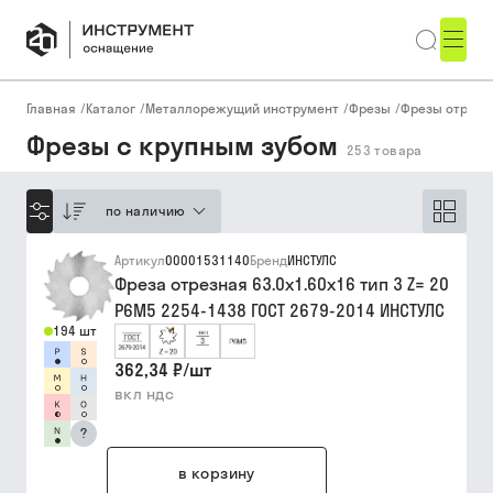
Главная
/
Каталог
/
Металлорежущий инструмент
/
Фрезы
/
Фрезы отрезн
Фрезы с крупным зубом
253
товара
по наличию
Артикул
00001531140
Бренд
ИНСТУЛС
Фреза отрезная 63.0х1.60х16 тип 3 Z= 20
Р6М5 2254-1438 ГОСТ 2679-2014 ИНСТУЛС
194 шт
362,34 ₽
/
шт
вкл ндс
?
в корзину