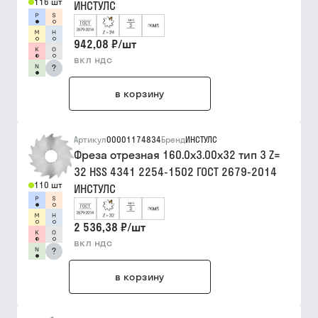
116 шт
ИНСТУЛС
942,08 ₽
/
шт
вкл ндс
?
в корзину
Артикул
00001174834
Бренд
ИНСТУЛС
Фреза отрезная 160.0х3.00х32 тип 3 Z=
32 HSS 4341 2254-1502 ГОСТ 2679-2014
110 шт
ИНСТУЛС
2 536,38 ₽
/
шт
вкл ндс
?
в корзину