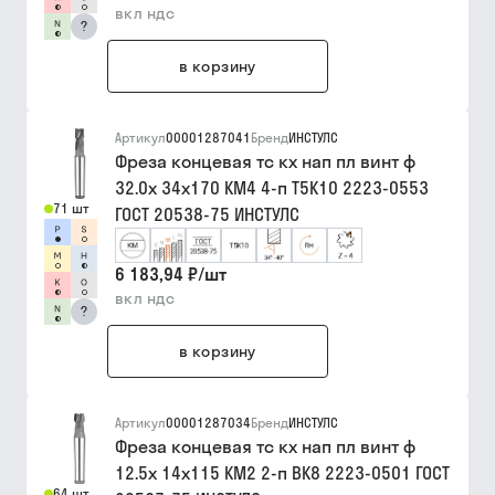
вкл ндс
?
в корзину
Артикул
00001287041
Бренд
ИНСТУЛС
Фреза концевая тс кх нап пл винт ф
32.0х 34х170 КМ4 4-п Т5К10 2223-0553
71 шт
ГОСТ 20538-75 ИНСТУЛС
6 183,94 ₽
/
шт
вкл ндс
?
в корзину
Артикул
00001287034
Бренд
ИНСТУЛС
Фреза концевая тс кх нап пл винт ф
12.5х 14х115 КМ2 2-п ВК8 2223-0501 ГОСТ
64 шт