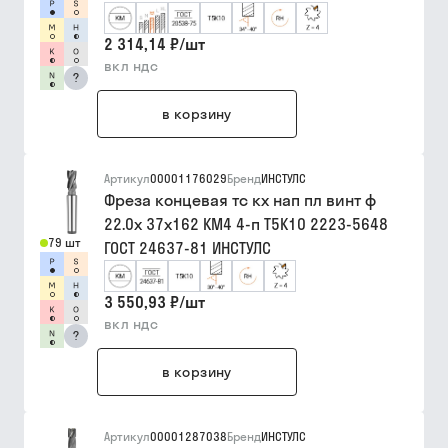
2 314,14 ₽
/
шт
вкл ндс
?
в корзину
Артикул
00001176029
Бренд
ИНСТУЛС
Фреза концевая тс кх нап пл винт ф
22.0х 37х162 КМ4 4-п Т5К10 2223-5648
79 шт
ГОСТ 24637-81 ИНСТУЛС
3 550,93 ₽
/
шт
вкл ндс
?
в корзину
Артикул
00001287038
Бренд
ИНСТУЛС