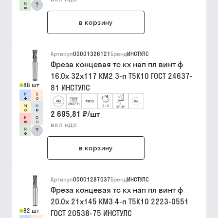
?
в корзину
Артикул
00001326121
Бренд
ИНСТУЛС
Фреза концевая тс кх нап пл винт ф
16.0х 32х117 КМ2 3-п Т5К10 ГОСТ 24637-
88 шт
81 ИНСТУЛС
2 695,81 ₽
/
шт
вкл ндс
?
в корзину
Артикул
00001287037
Бренд
ИНСТУЛС
Фреза концевая тс кх нап пл винт ф
20.0х 21х145 КМ3 4-п Т5К10 2223-0551
82 шт
ГОСТ 20538-75 ИНСТУЛС