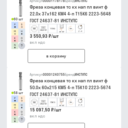
Артикул
00001178178
Бренд
ИНСТУЛС
Фреза концевая тс кх нап пл винт ф
22.0х 37х162 КМ4 4-п Т15К6 2223-5648
60 шт
ГОСТ 24637-81 ИНСТУЛС
3 550,93 ₽
/
шт
вкл ндс
?
в корзину
Артикул
00001240755
Бренд
ИНСТУЛС
Фреза концевая тс кх нап пл винт ф
50.0х 60х215 КМ5 4-п Т5К10 2223-5674
58 шт
ГОСТ 24637-81 ИНСТУЛС
15 097,50 ₽
/
шт
вкл ндс
?