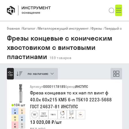
Главная
/
Каталог
/
Металлорежущий инструмент
/
Фрезы
/
Твердый спла
Фрезы концевые с коническим
хвостовиком с винтовыми
пластинами
169
товаров
по наличию
Артикул
00001178185
Бренд
ИНСТУЛС
Фреза концевая тс кх нап пл винт ф
40.0х 60х215 КМ5 6-п Т5К10 2223-5668
104 шт
ГОСТ 24637-81 ИНСТУЛС
13 020,08 ₽
/
шт
вкл ндс