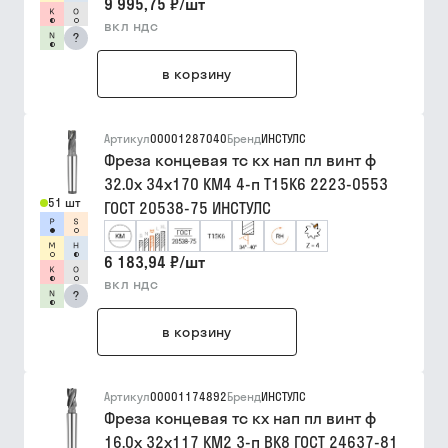
9 995,75 ₽
/
шт
вкл ндс
?
в корзину
Артикул
00001287040
Бренд
ИНСТУЛС
Фреза концевая тс кх нап пл винт ф
32.0х 34х170 КМ4 4-п Т15К6 2223-0553
51 шт
ГОСТ 20538-75 ИНСТУЛС
6 183,94 ₽
/
шт
вкл ндс
?
в корзину
Артикул
00001174892
Бренд
ИНСТУЛС
Фреза концевая тс кх нап пл винт ф
16.0х 32х117 КМ2 3-п ВК8 ГОСТ 24637-81