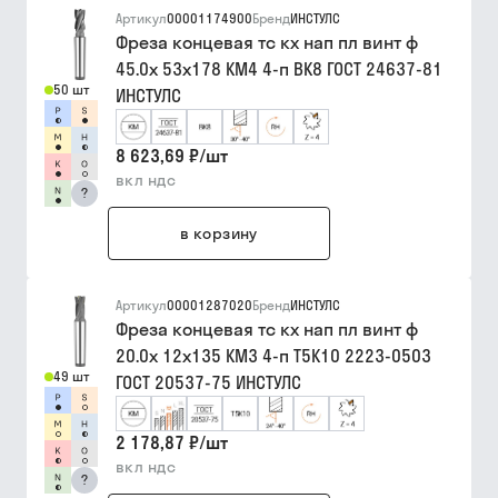
Артикул
00001174900
Бренд
ИНСТУЛС
Фреза концевая тс кх нап пл винт ф
45.0х 53х178 КМ4 4-п ВК8 ГОСТ 24637-81
50 шт
ИНСТУЛС
8 623,69 ₽
/
шт
вкл ндс
?
в корзину
Артикул
00001287020
Бренд
ИНСТУЛС
Фреза концевая тс кх нап пл винт ф
20.0х 12х135 КМ3 4-п Т5К10 2223-0503
49 шт
ГОСТ 20537-75 ИНСТУЛС
2 178,87 ₽
/
шт
вкл ндс
?