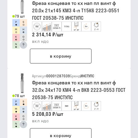
Фреза концевая тс кх нап пл винт ф
20.0х 21х145 КМ3 4-п Т15К6 2223-0551
79 шт
ГОСТ 20538-75 ИНСТУЛС
2 314,14 ₽
/
шт
вкл ндс
?
в корзину
Артикул
00001287039
Бренд
ИНСТУЛС
Фреза концевая тс кх нап пл винт ф
32.0х 34х170 КМ4 4-п ВК8 2223-0553 ГОСТ
78 шт
20538-75 ИНСТУЛС
5 208,03 ₽
/
шт
вкл ндс
?
в корзину