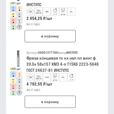
51 шт
ИНСТУЛС
2 454,25 ₽
/
шт
вкл ндс
?
в корзину
Артикул
00001377784
Бренд
ИНСТУЛС
Фреза концевая тс кх нап пл винт ф
20.0х 58х157 КМ3 4-п Т15К6 2223-5646
50 шт
ГОСТ 24637-81 ИНСТУЛС
4 792,55 ₽
/
шт
вкл ндс
?
в корзину