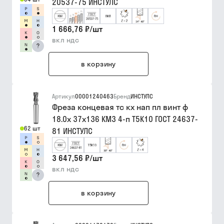
20537-75 ИНСТУЛС
1 666,76 ₽
/
шт
вкл ндс
?
в корзину
Артикул
00001240463
Бренд
ИНСТУЛС
Фреза концевая тс кх нап пл винт ф
18.0х 37х136 КМ3 4-п Т5К10 ГОСТ 24637-
62 шт
81 ИНСТУЛС
3 647,56 ₽
/
шт
вкл ндс
?
в корзину