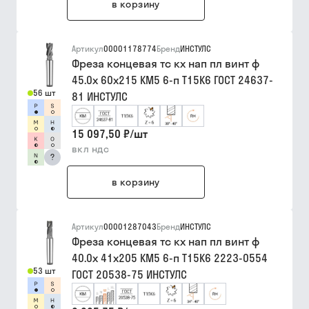
в корзину
Артикул
00001178774
Бренд
ИНСТУЛС
Фреза концевая тс кх нап пл винт ф
45.0х 60х215 КМ5 6-п Т15К6 ГОСТ 24637-
56 шт
81 ИНСТУЛС
15 097,50 ₽
/
шт
вкл ндс
?
в корзину
Артикул
00001287043
Бренд
ИНСТУЛС
Фреза концевая тс кх нап пл винт ф
40.0х 41х205 КМ5 6-п Т15К6 2223-0554
53 шт
ГОСТ 20538-75 ИНСТУЛС