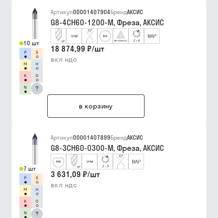
Артикул
00001407904
Бренд
АКСИС
G8-4CH60-1200-M, Фреза, АКСИС
10 шт
18 874,99 ₽
/
шт
вкл ндс
?
в корзину
Артикул
00001407899
Бренд
АКСИС
G8-3CH60-0300-M, Фреза, АКСИС
7 шт
3 631,09 ₽
/
шт
вкл ндс
?