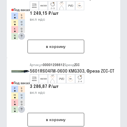
Под заказ
1 249,15 ₽
/
шт
вкл ндс
?
в корзину
Артикул
00001206612
Бренд
ZCC
5601R604FM-0600 KMG303, Фреза ZCC-CT
Под заказ
3 286,87 ₽
/
шт
вкл ндс
?
в корзину