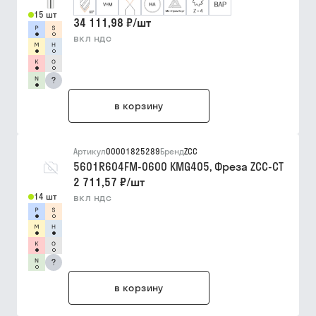
15 шт
34 111,98 ₽
/
шт
вкл ндс
?
в корзину
Артикул
00001825289
Бренд
ZCC
5601R604FM-0600 KMG405, Фреза ZCC-CT
2 711,57 ₽
/
шт
14 шт
вкл ндс
?
в корзину