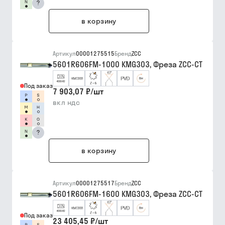
?
в корзину
Артикул
00001275515
Бренд
ZCC
5601R606FM-1000 KMG303, Фреза ZCC-CT
Под заказ
7 903,07 ₽
/
шт
вкл ндс
?
в корзину
Артикул
00001275517
Бренд
ZCC
5601R606FM-1600 KMG303, Фреза ZCC-CT
Под заказ
23 405,45 ₽
/
шт