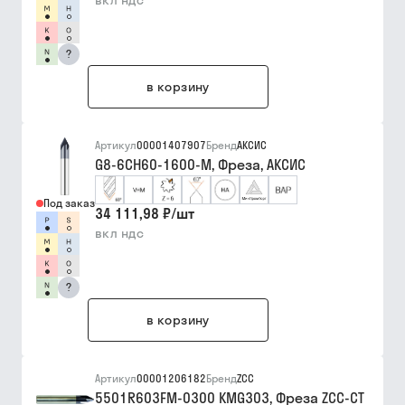
вкл ндс
?
в корзину
Артикул
00001407907
Бренд
АКСИС
G8-6CH60-1600-M, Фреза, АКСИС
Под заказ
34 111,98 ₽
/
шт
вкл ндс
?
в корзину
Артикул
00001206182
Бренд
ZCC
5501R603FM-0300 KMG303, Фреза ZCC-CT