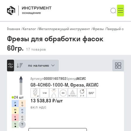
Главная
/
Каталог
/
Металлорежущий инструмент
/
Фрезы
/
Твердый спла
Фрезы для обработки фасок
60гр.
17
товаров
по наличию
Артикул
00001407902
Бренд
АКСИС
G8-4CH60-1000-M, Фреза, АКСИС
24 шт
13 538,83 ₽
/
шт
вкл ндс
?