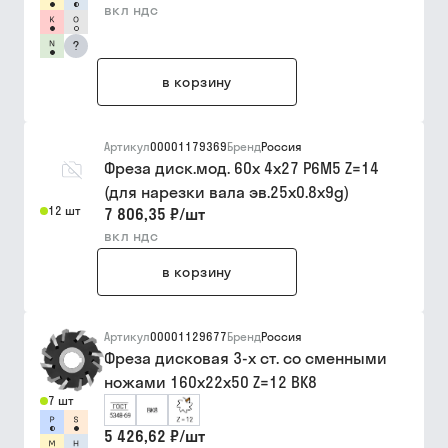
вкл ндс
?
в корзину
Артикул
00001179369
Бренд
Россия
Фреза диск.мод. 60х 4х27 Р6М5 Z=14
(для нарезки вала эв.25х0.8х9g)
12 шт
7 806,35 ₽
/
шт
вкл ндс
в корзину
Артикул
00001129677
Бренд
Россия
Фреза дисковая 3-х ст. со сменными
ножами 160х22х50 Z=12 ВК8
7 шт
5 426,62 ₽
/
шт