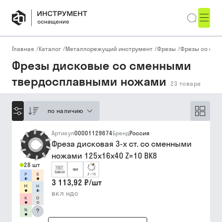
Главная
/
Каталог
/
Металлорежущий инструмент
/
Фрезы
/
Фрезы со см
Фрезы дисковые со сменными
твердосплавными ножами
23
товара
по наличию
Артикул
00001129674
Бренд
Россия
Фреза дисковая 3-х ст. со сменными
ножами 125х16х40 Z=10 ВК8
28 шт
3 113,92 ₽
/
шт
вкл ндс
?