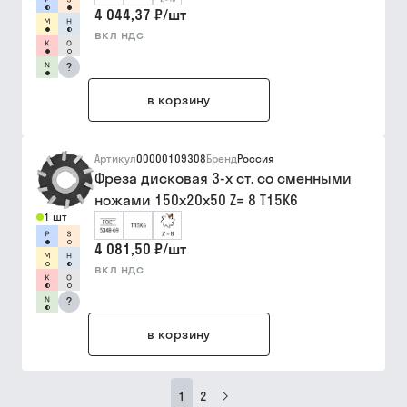
4 044,37 ₽
/
шт
вкл ндс
?
в корзину
Артикул
00000109308
Бренд
Россия
Фреза дисковая 3-х ст. со сменными
ножами 150х20х50 Z= 8 Т15К6
1 шт
4 081,50 ₽
/
шт
вкл ндс
?
в корзину
1
2