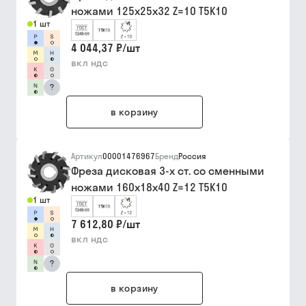
ножами 125х25х32 Z=10 Т5К10
1 шт
4 044,37 ₽
/
шт
вкл ндс
?
в корзину
Артикул
00001476967
Бренд
Россия
Фреза дисковая 3-х ст. со сменными
ножами 160х18х40 Z=12 Т5К10
1 шт
7 612,80 ₽
/
шт
вкл ндс
?
в корзину