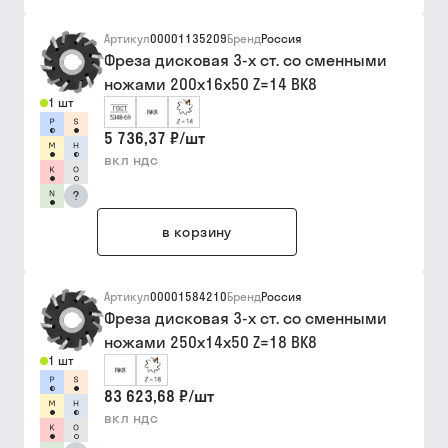
Артикул
00001135209
Бренд
Россия
Фреза дисковая 3-х ст. со сменными
ножами 200х16х50 Z=14 ВК8
1 шт
5 736,37 ₽
/
шт
вкл ндс
?
в корзину
Артикул
00001584210
Бренд
Россия
Фреза дисковая 3-х ст. со сменными
ножами 250х14х50 Z=18 ВК8
1 шт
83 623,68 ₽
/
шт
вкл ндс