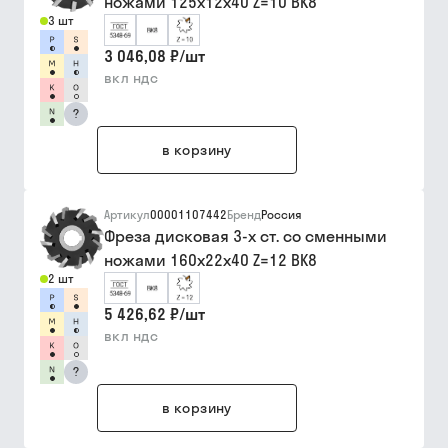
ножами 125х12х40 Z=10 ВК8
3 шт
3 046,08 ₽
/
шт
вкл ндс
?
в корзину
Артикул
00001107442
Бренд
Россия
Фреза дисковая 3-х ст. со сменными
ножами 160х22х40 Z=12 ВК8
2 шт
5 426,62 ₽
/
шт
вкл ндс
?
в корзину