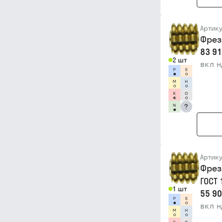
Артик
Фрез
83 91
2 шт
вкл 
?
Артик
Фрез
ГОСТ
1 шт
55 90
вкл 