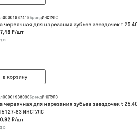
ул
00001887418
Бренд
ИНСТУЛС
а червячная для нарезания зубьев звездочек t 25.40
7,48 ₽
/
шт
ндс
в корзину
ул
00001938096
Бренд
ИНСТУЛС
а червячная для нарезания зубьев звездочек t 25.40
 15127-83 ИНСТУЛС
0,92 ₽
/
шт
ндс