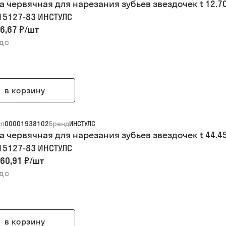
а червячная для нарезания зубьев звездочек t 12.700
 15127-83 ИНСТУЛС
6,67 ₽
/
шт
ндс
в корзину
ул
00001938102
Бренд
ИНСТУЛС
а червячная для нарезания зубьев звездочек t 44.45
 15127-83 ИНСТУЛС
60,91 ₽
/
шт
ндс
в корзину