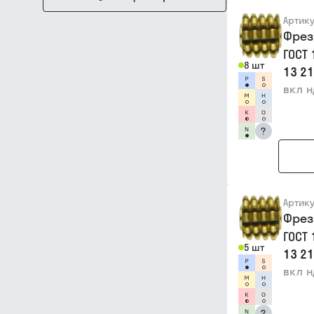
Артик
Фрез
ГОСТ
8 шт
13 21
вкл 
?
Артик
Фрез
ГОСТ
5 шт
13 21
вкл 
?