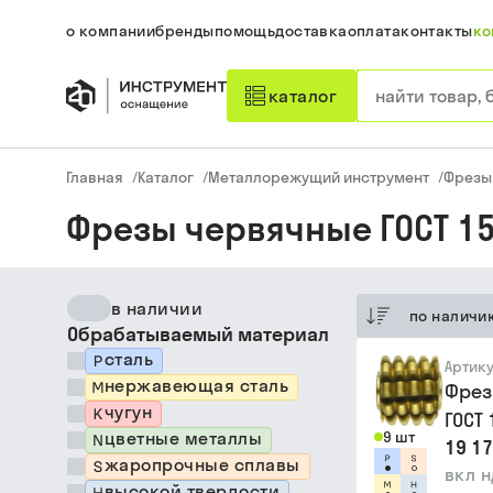
о компании
бренды
помощь
доставка
оплата
контакты
ко
каталог
Главная
/
Каталог
/
Металлорежущий инструмент
/
Фрезы
Фрезы червячные ГОСТ 1
в наличии
по наличи
Обрабатываемый материал
сталь
Артик
нержавеющая сталь
Фрез
чугун
ГОСТ
цветные металлы
9 шт
19 17
жаропрочные сплавы
вкл 
высокой твердости