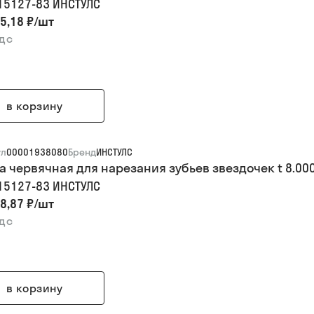
 15127-83 ИНСТУЛС
5,18 ₽
/
шт
ндс
в корзину
ул
00001938080
Бренд
ИНСТУЛС
а червячная для нарезания зубьев звездочек t 8.000 
 15127-83 ИНСТУЛС
8,87 ₽
/
шт
ндс
в корзину