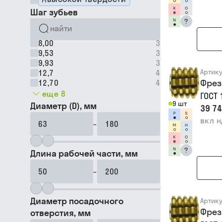
Шаг зубьев
?
8,00
3
9,53
3
9,93
3
Артик
12,7
4
Фрез
12,70
4
еще 8
ГОСТ
9 шт
Диаметр (D), мм
39 74
вкл 
–
?
Длина рабочей части, мм
–
Диаметр посадочного
Артик
Фрез
отверстия, мм