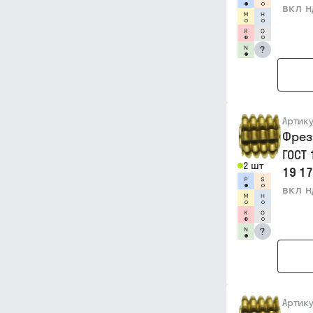
вкл 
?
Артик
Фрез
ГОСТ
2 шт
19 17
вкл 
?
Артик