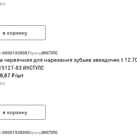
ндс
в корзину
ул
00001938087
Бренд
ИНСТУЛС
а червячная для нарезания зубьев звездочек t 12.700
 15127-83 ИНСТУЛС
6,67 ₽
/
шт
ндс
в корзину
ул
00001938090
Бренд
ИНСТУЛС