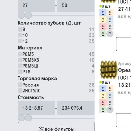
ГОСТ
–
9 шт
27 41
вкл 
Количество зубьев (Z), шт
9
11
?
10
23
12
39
Материал
Р6М5
45
Р6М5К5
16
Артик
Р6М5Ш
4
Фрез
Р18
8
ГОСТ
Торговая марка
8 шт
13 21
Россия
38
ИНСТУЛС
35
вкл 
Стоимость
–
?
все фильтры