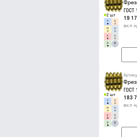
Фрез
ГОСТ
2 шт
19 17
вкл 
?
Артик
Фрез
ГОСТ
2 шт
183 7
вкл 
?