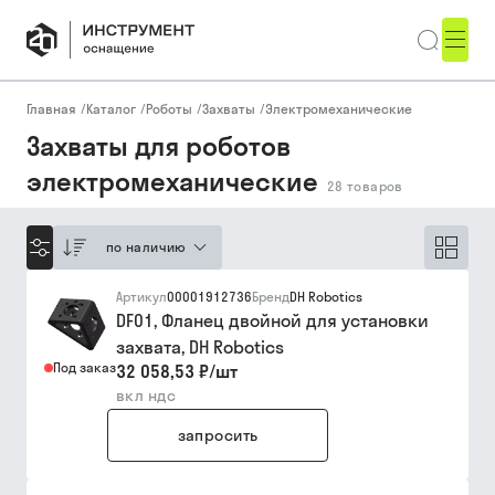
Главная
/
Каталог
/
Роботы
/
Захваты
/
Электромеханические
Захваты для роботов
электромеханические
28
товаров
по наличию
Артикул
00001912736
Бренд
DH Robotics
DF01, Фланец двойной для установки
захвата, DH Robotics
Под заказ
32 058,53 ₽
/
шт
вкл ндс
запросить