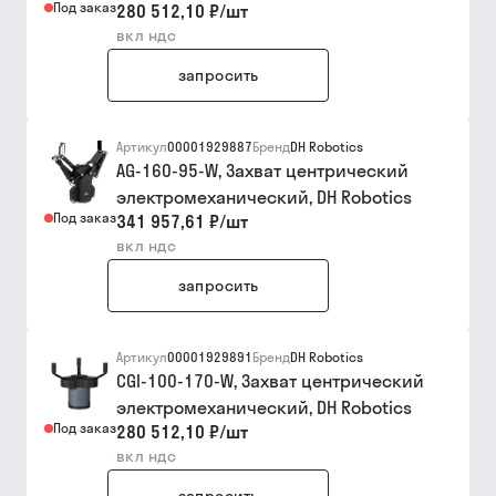
Под заказ
280 512,10 ₽
/
шт
вкл ндс
запросить
Артикул
00001929887
Бренд
DH Robotics
AG-160-95-W, Захват центрический
электромеханический, DH Robotics
Под заказ
341 957,61 ₽
/
шт
вкл ндс
запросить
Артикул
00001929891
Бренд
DH Robotics
CGI-100-170-W, Захват центрический
электромеханический, DH Robotics
Под заказ
280 512,10 ₽
/
шт
вкл ндс