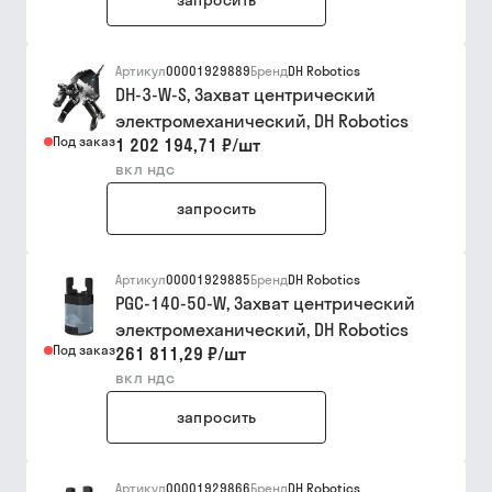
запросить
Артикул
00001929889
Бренд
DH Robotics
DH-3-W-S, Захват центрический
электромеханический, DH Robotics
Под заказ
1 202 194,71 ₽
/
шт
вкл ндс
запросить
Артикул
00001929885
Бренд
DH Robotics
PGC-140-50-W, Захват центрический
электромеханический, DH Robotics
Под заказ
261 811,29 ₽
/
шт
вкл ндс
запросить
Артикул
00001929866
Бренд
DH Robotics