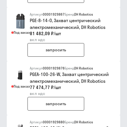
Артикул
00001929867
Бренд
DH Robotics
PGE-8-14-O, Захват центрический
электромеханический, DH Robotics
Под заказ
81 482,09 ₽
/
шт
вкл ндс
запросить
Артикул
00001929876
Бренд
DH Robotics
PGEA-100-26-W, Захват центрический
электромеханический, DH Robotics
Под заказ
77 474,77 ₽
/
шт
вкл ндс
запросить
Артикул
00001929880
Бренд
DH Robotics