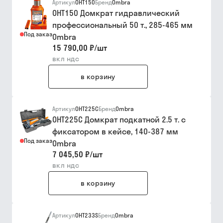
Артикул
OHT150
Бренд
Ombra
OHT150 Домкрат гидравлический
профессиональный 50 т., 285-465 мм
Под заказ
Ombra
15 790,00 ₽
/
шт
вкл ндс
в корзину
Артикул
OHT225C
Бренд
Ombra
OHT225C Домкрат подкатной 2.5 т. с
фиксатором в кейсе, 140-387 мм
Под заказ
Ombra
7 045,50 ₽
/
шт
вкл ндс
в корзину
Артикул
OHT233S
Бренд
Ombra