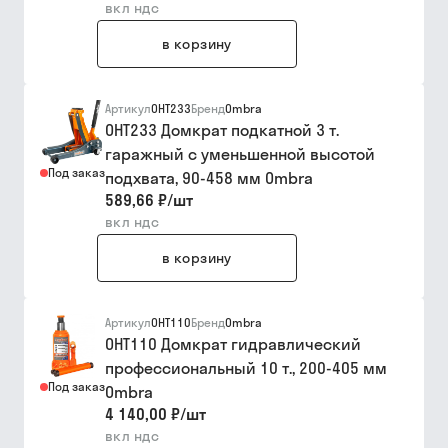
вкл ндс
в корзину
Артикул
OHT233
Бренд
Ombra
OHT233 Домкрат подкатной 3 т.
гаражный с уменьшенной высотой
Под заказ
подхвата, 90-458 мм Ombra
589,66 ₽
/
шт
вкл ндс
в корзину
Артикул
OHT110
Бренд
Ombra
OHT110 Домкрат гидравлический
профессиональный 10 т., 200-405 мм
Под заказ
Ombra
4 140,00 ₽
/
шт
вкл ндс