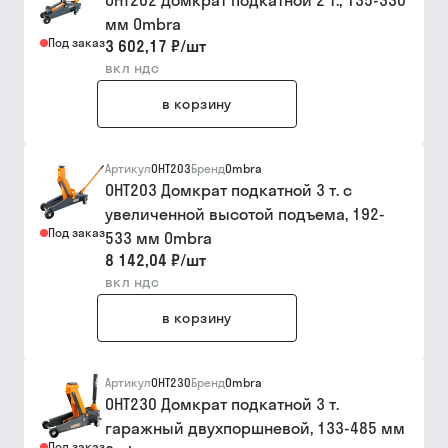
OHT202 Домкрат подкатной 2 т., 135-330
мм Ombra
Под заказ
3 602,17 ₽
/
шт
вкл ндс
в корзину
Артикул
OHT203
Бренд
Ombra
OHT203 Домкрат подкатной 3 т. с
увеличенной высотой подъема, 192-
Под заказ
533 мм Ombra
8 142,04 ₽
/
шт
вкл ндс
в корзину
Артикул
OHT230
Бренд
Ombra
OHT230 Домкрат подкатной 3 т.
гаражный двухпоршневой, 133-485 мм
Под заказ