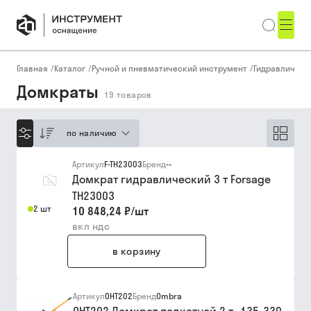
Главная
/
Каталог
/
Ручной и пневматический инструмент
/
Гидравлическ
Домкраты
19
товаров
по наличию
Артикул
F-TH23003
Бренд
--
Домкрат гидравлический 3 т Forsage
TH23003
2 шт
10 848,24 ₽
/
шт
вкл ндс
в корзину
Артикул
OHT202
Бренд
Ombra