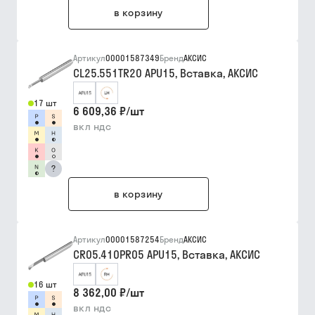
в корзину
Артикул
00001587349
Бренд
АКСИС
CL25.551TR20 APU15, Вставка, АКСИС
17 шт
6 609,36 ₽
/
шт
вкл ндс
?
в корзину
Артикул
00001587254
Бренд
АКСИС
CR05.410PR05 APU15, Вставка, АКСИС
16 шт
8 362,00 ₽
/
шт
вкл ндс