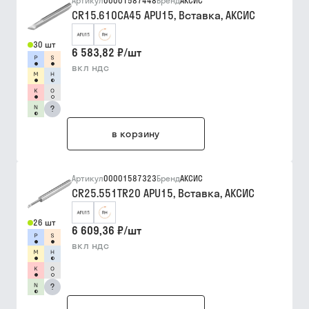
Артикул
00001587448
Бренд
АКСИС
CR15.610CA45 APU15, Вставка, АКСИС
30 шт
6 583,82 ₽
/
шт
вкл ндс
?
в корзину
Артикул
00001587323
Бренд
АКСИС
CR25.551TR20 APU15, Вставка, АКСИС
26 шт
6 609,36 ₽
/
шт
вкл ндс
?