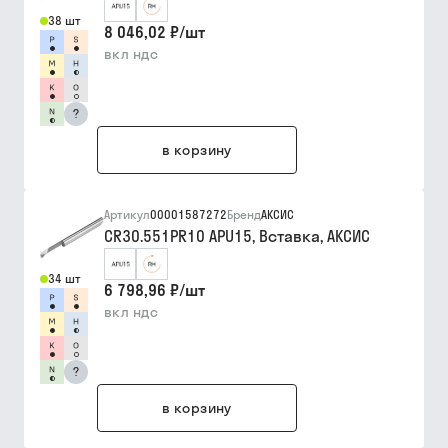
38 шт
8 046,02 ₽
/
шт
вкл ндс
?
в корзину
Артикул
00001587272
Бренд
АКСИС
CR30.551PR10 APU15, Вставка, АКСИС
34 шт
6 798,96 ₽
/
шт
вкл ндс
?
в корзину