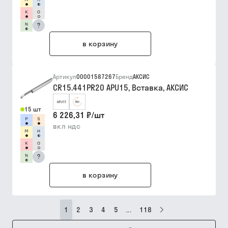
?
в корзину
Артикул
00001587267
Бренд
АКСИС
CR15.441PR20 APU15, Вставка, АКСИС
15 шт
6 226,31 ₽
/
шт
вкл ндс
?
в корзину
1
2
3
4
5
...
118