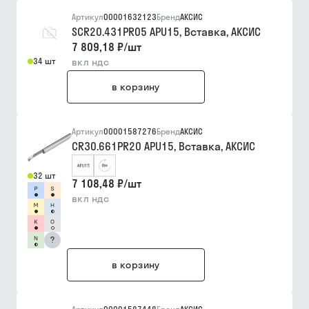
Артикул
00001632123
Бренд
АКСИС
SCR20.431PR05 APU15, Вставка, АКСИС
7 809,18 ₽
/
шт
34 шт
вкл ндс
в корзину
Артикул
00001587276
Бренд
АКСИС
CR30.661PR20 APU15, Вставка, АКСИС
32 шт
7 108,48 ₽
/
шт
вкл ндс
?
в корзину