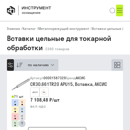
Главная
/
Каталог
/
Металлорежущий инструмент
/
Вставки цельные (ми
Вставки цельные для токарной
обработки
2360
товаров
по наличию
Артикул
00001587329
Бренд
АКСИС
CR30.661TR20 APU15, Вставка, АКСИС
71 шт
7 108,48 ₽
/
шт
вкл ндс
?