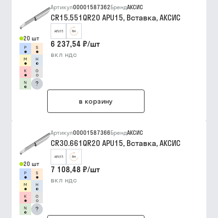
Артикул
00001587362
Бренд
АКСИС
CR15.551QR20 APU15, Вставка, АКСИС
20 шт
6 237,54 ₽
/
шт
вкл ндс
?
в корзину
Артикул
00001587366
Бренд
АКСИС
CR30.661QR20 APU15, Вставка, АКСИС
20 шт
7 108,48 ₽
/
шт
вкл ндс
?