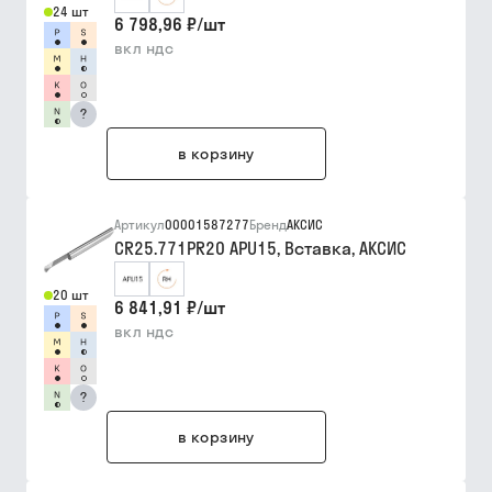
24 шт
6 798,96 ₽
/
шт
вкл ндс
?
в корзину
Артикул
00001587277
Бренд
АКСИС
CR25.771PR20 APU15, Вставка, АКСИС
20 шт
6 841,91 ₽
/
шт
вкл ндс
?
в корзину