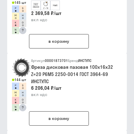
145 шт
2 369,58 ₽
/
шт
вкл ндс
?
в корзину
Артикул
00001873701
Бренд
ИНСТУЛС
Фреза дисковая пазовая 100х16х32
Z=20 Р6М5 2250-0014 ГОСТ 3964-69
144 шт
ИНСТУЛС
6 206,04 ₽
/
шт
вкл ндс
?
в корзину