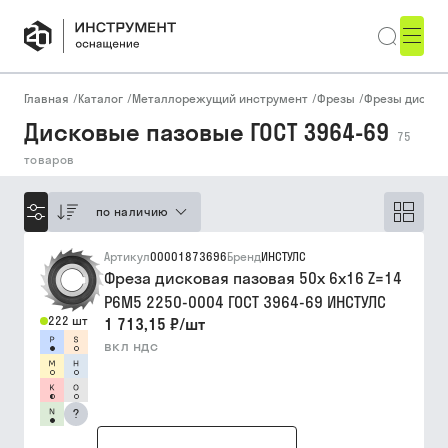
Главная
/
Каталог
/
Металлорежущий инструмент
/
Фрезы
/
Фрезы диско
Дисковые пазовые ГОСТ 3964-69
75
товаров
по наличию
Артикул
00001873696
Бренд
ИНСТУЛС
Фреза дисковая пазовая 50х 6х16 Z=14
Р6М5 2250-0004 ГОСТ 3964-69 ИНСТУЛС
222 шт
1 713,15 ₽
/
шт
вкл ндс
?