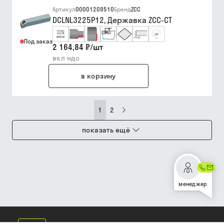
Артикул
00001209510
Бренд
ZCC
DCLNL3225P12, Державка ZCC-CT
Под заказ
2 164,84 ₽
/
шт
вкл ндс
в корзину
1
2
показать ещё
менеджер