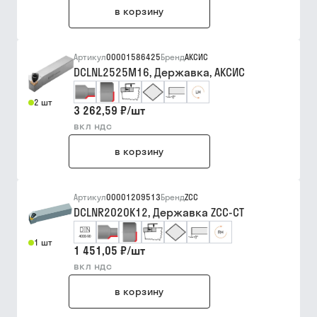
в корзину
Артикул
00001586425
Бренд
АКСИС
DCLNL2525M16, Державка, АКСИС
2 шт
3 262,59 ₽
/
шт
вкл ндс
в корзину
Артикул
00001209513
Бренд
ZCC
DCLNR2020K12, Державка ZCC-CT
1 шт
1 451,05 ₽
/
шт
вкл ндс
в корзину