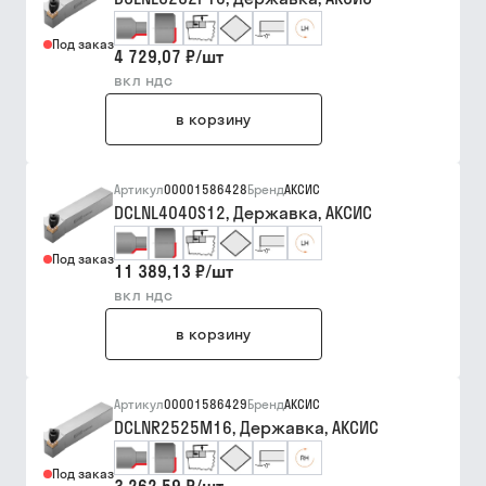
Под заказ
4 729,07 ₽
/
шт
вкл ндс
в корзину
Артикул
00001586428
Бренд
АКСИС
DCLNL4040S12, Державка, АКСИС
Под заказ
11 389,13 ₽
/
шт
вкл ндс
в корзину
Артикул
00001586429
Бренд
АКСИС
DCLNR2525M16, Державка, АКСИС
Под заказ