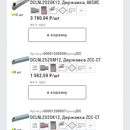
DCLNL2020K12, Державка, АКСИС
10 шт
3 780,94 ₽
/
шт
вкл ндс
в корзину
Артикул
00001209509
Бренд
ZCC
DCLNL2525M12, Державка ZCC-CT
9 шт
1 562,59 ₽
/
шт
вкл ндс
в корзину
Артикул
00001209507
Бренд
ZCC
DCLNL2020K12, Державка ZCC-CT
8 шт