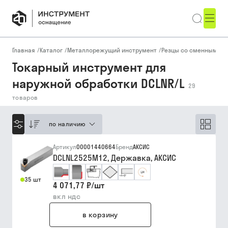
Главная
/
Каталог
/
Металлорежущий инструмент
/
Резцы со сменными п
Токарный инструмент для
наружной обработки DCLNR/L
29
товаров
по наличию
Артикул
00001440664
Бренд
АКСИС
DCLNL2525M12, Державка, АКСИС
35 шт
4 071,77 ₽
/
шт
вкл ндс
в корзину