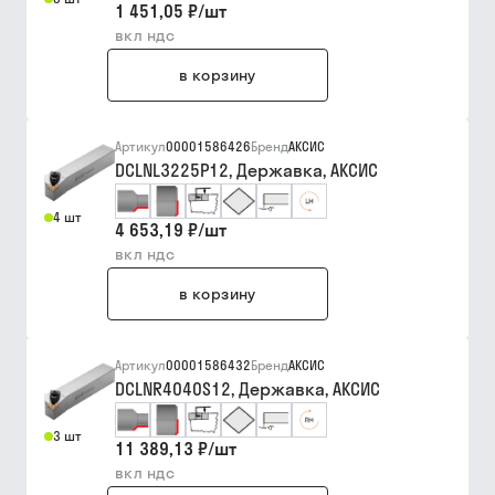
1 451,05 ₽
/
шт
вкл ндс
в корзину
Артикул
00001586426
Бренд
АКСИС
DCLNL3225P12, Державка, АКСИС
4 шт
4 653,19 ₽
/
шт
вкл ндс
в корзину
Артикул
00001586432
Бренд
АКСИС
DCLNR4040S12, Державка, АКСИС
3 шт
11 389,13 ₽
/
шт
вкл ндс