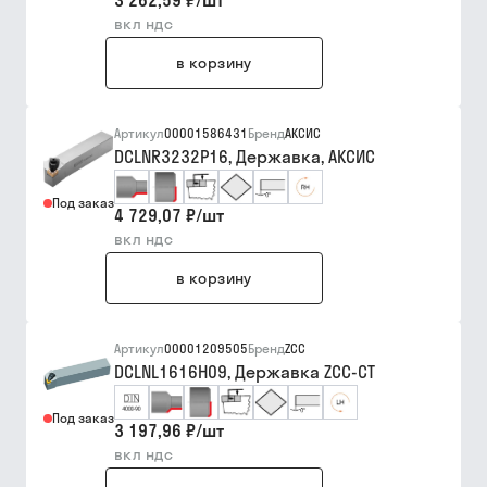
3 262,59 ₽
/
шт
вкл ндс
в корзину
Артикул
00001586431
Бренд
АКСИС
DCLNR3232P16, Державка, АКСИС
Под заказ
4 729,07 ₽
/
шт
вкл ндс
в корзину
Артикул
00001209505
Бренд
ZCC
DCLNL1616H09, Державка ZCC-CT
Под заказ
3 197,96 ₽
/
шт
вкл ндс