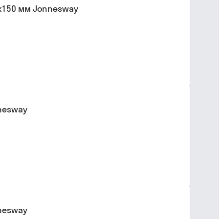
5х150 мм Jonnesway
nnesway
nnesway