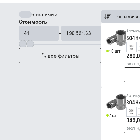
в наличии
по наличи
Стоимость
Артик
–
S04H
10 шт
280,0
все фильтры
вкл 
Артик
S04H
7 шт
345,0
вкл 