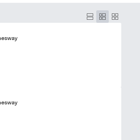
nnesway
nnesway