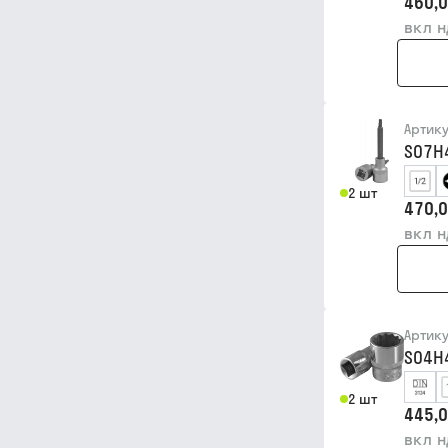
460,0
вкл 
Артик
S07H
2 шт
470,0
вкл 
Артик
S04H
2 шт
445,0
вкл 