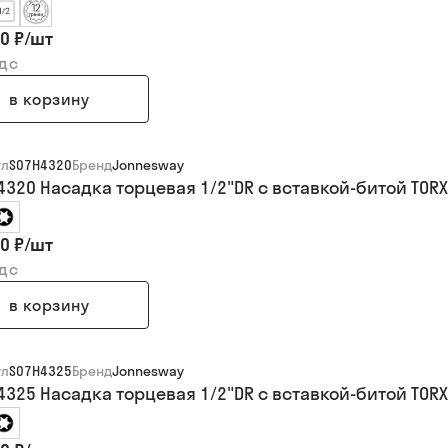
0 ₽
/
шт
ндс
в корзину
ул
S07H4320
Бренд
Jonnesway
4320 Насадка торцевая 1/2"DR с вставкой-битой TORX
0 ₽
/
шт
ндс
в корзину
ул
S07H4325
Бренд
Jonnesway
4325 Насадка торцевая 1/2"DR с вставкой-битой TORX