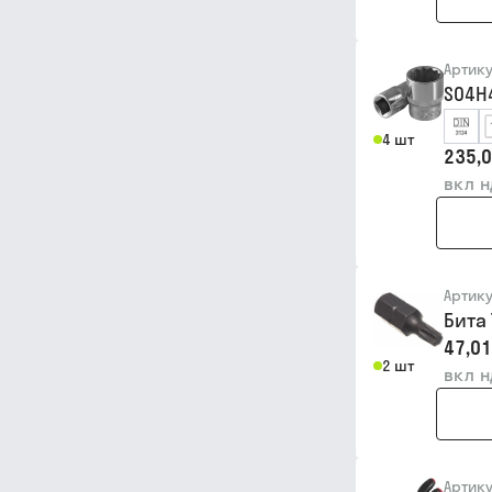
Артик
S04H
4 шт
235,0
вкл 
Артик
Бита
47,01
2 шт
вкл 
Артик