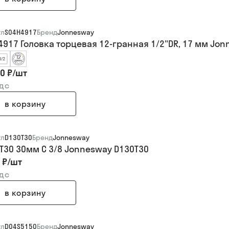
ул
S04H4917
Бренд
Jonnesway
4917 Головка торцевая 12-гранная 1/2"DR, 17 мм Jo
0 ₽
/
шт
ндс
в корзину
ул
D130T30
Бренд
Jonnesway
 T30 30мм C 3/8 Jonnesway D130T30
 ₽
/
шт
ндс
в корзину
ул
D04S5150
Бренд
Jonnesway