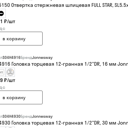
5150 Отвертка стержневая шлицевая FULL STAR, SL5.
1 ₽
/
шт
ндс
в корзину
ул
S04H4916
Бренд
Jonnesway
4916 Головка торцевая 12-гранная 1/2"DR, 16 мм Jo
9 ₽
/
шт
ндс
в корзину
ул
S04H4930
Бренд
Jonnesway
4930 Головка торцевая 12-гранная 1/2"DR, 30 мм Jo