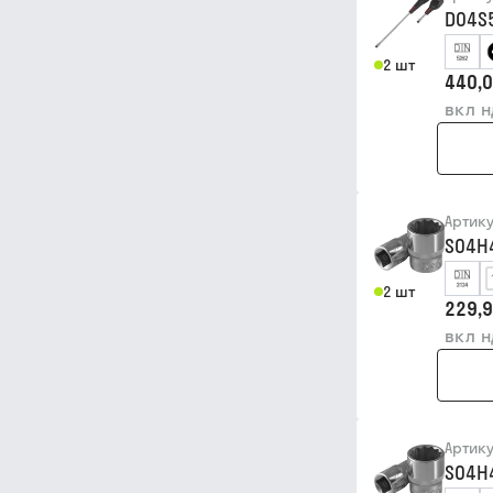
D04S
2 шт
440,0
вкл 
Артик
S04H
2 шт
229,9
вкл 
Артик
S04H