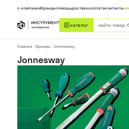
о компании
бренды
помощь
доставка
оплата
контакты
ко
каталог
Главная
/
Бренды
/
Jonnesway
Jonnesway