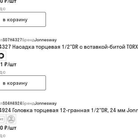
0 ₽
/
шт
ндс
в корзину
ул
S07H4327
Бренд
Jonnesway
4327 Насадка торцевая 1/2"DR с вставкой-битой TORX
1 ₽
/
шт
ндс
в корзину
ул
S04H4924
Бренд
Jonnesway
4924 Головка торцевая 12-гранная 1/2"DR, 24 мм Jo
0 ₽
/
шт
ндс