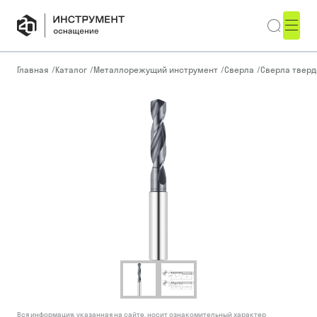
Главная
/
Каталог
/
Металлорежущий инструмент
/
Сверла
/
Сверла тверд
Вся информация, указанная на сайте, носит ознакомительный характер