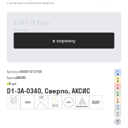
и не является публичной офертой.
5 341,76 ₽
/
шт
вкл ндс
в корзину
Артикул
00001373700
Бренд
АКСИС
6 шт
D1-3A-0340, Сверло, АКСИС
?